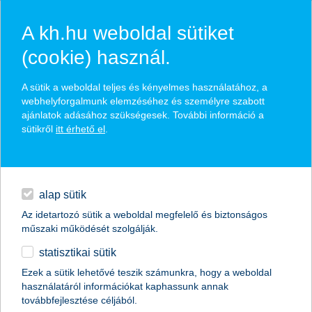
A kh.hu weboldal sütiket
(cookie) használ.
hírek és hivatalos
A sütik a weboldal teljes és kényelmes használatához, a
közzétételek
webhelyforgalmunk elemzéséhez és személyre szabott
ajánlatok adásához szükségesek. További információ a
sütikről
itt érhető el
.
egyéb
English
alap sütik
Az idetartozó sütik a weboldal megfelelő és biztonságos
műszaki működését szolgálják.
statisztikai sütik
K&H: rekorderek lettek a huszonévesek
Ezek a sütik lehetővé teszik számunkra, hogy a weboldal
használatáról információkat kaphassunk annak
egyre jobb a fiatalok helyzete, saját bevallásuk szerint
továbbfejlesztése céljából.