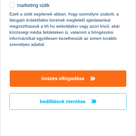
marketing sütik
2015.05.07.
Ezek a sütik segítenek abban, hogy személyre szabott, a
látogató érdeklődési körének megfelelő ajánlatainkat
Áprilisban megérkezett a viharszezon Európába: a magyar
megoszthassuk a kh.hu weboldalon vagy azon kívül, akár
biztosítókhoz már április elején 4 ezer kárbejelentés érkezett az
közösségi média felületeken is, valamint a böngészési
erős széllökések és viharos időjárás következtében. A K&H
információkat együttesen kezelhessük az ismert további
biztosítójának adatai szerint idén eddig a viharokhoz
személyes adattal.
kapcsolódóan, lakás és vagyonbiztosításokhoz köthetően
összesen 851, azaz naponta hét kárbejelentés érkezett, ezen
belül a lakásbiztosításoknál átlagosan 37 ezer forint volt a
tényleges kárösszeg. A K&H biztosítója szerint érdemes
elővigyázatosnak lenni, ellenőrizni a tetőt, a vízelvezetőket,
nyílászárókat még a viharszezon előtt, ha pedig mégis
összes elfogadása
bekövetkezik a kár, akkor kulcsfontosságú a megfelelő
dokumentálás.
beállítások mentése
ezek a műszerek hiányoznak a
kórházakból…
2015.05.06.