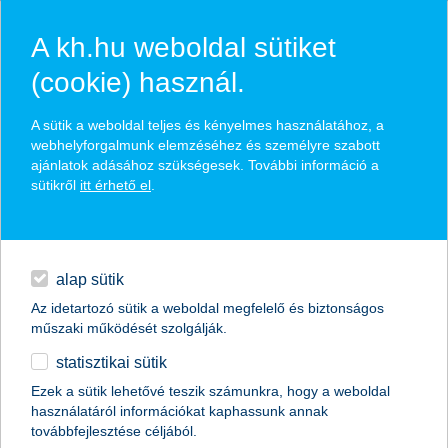
A kh.hu weboldal sütiket
(cookie) használ.
hírek és hivatalos
A sütik a weboldal teljes és kényelmes használatához, a
közzétételek
webhelyforgalmunk elemzéséhez és személyre szabott
ajánlatok adásához szükségesek. További információ a
sütikről
itt érhető el
.
egyéb
English
alap sütik
Az idetartozó sütik a weboldal megfelelő és biztonságos
műszaki működését szolgálják.
statisztikai sütik
lakásokra támad a természet a
Ezek a sütik lehetővé teszik számunkra, hogy a weboldal
használatáról információkat kaphassunk annak
megelőzés és a dokumentálás is
továbbfejlesztése céljából.
kulcsfontosságú