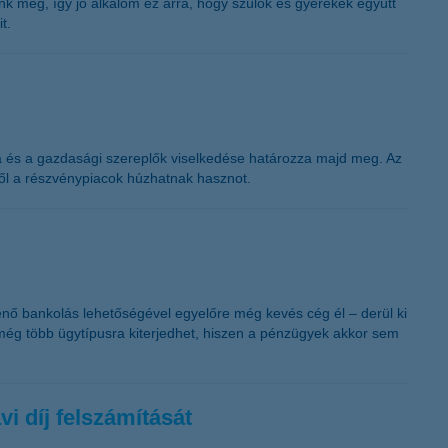
nk meg, így jó alkalom ez arra, hogy szülők és gyerekek együtt
K&H token megújítás
t.
sa és a gazdasági szereplők viselkedése határozza majd meg. Az
ől a részvénypiacok húzhatnak hasznot.
ténő bankolás lehetőségével egyelőre még kevés cég él – derül ki
még több ügytípusra kiterjedhet, hiszen a pénzügyek akkor sem
i díj felszámítását