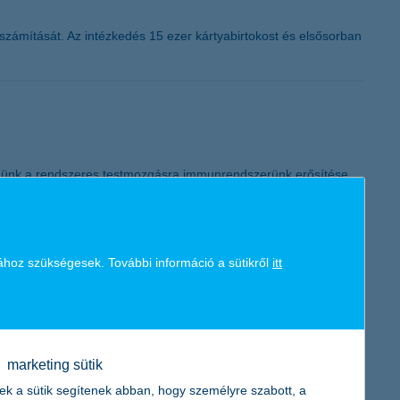
számítását. Az intézkedés 15 ezer kártyabirtokost és elsősorban
lnünk a rendszeres testmozgásra immunrendszerünk erősítése
 lehet élvezetes a mozgás. Ideje olyan innovatív eszközöket és
lj! program.
ához szükségesek. További információ a sütikről
itt
 csak a 15 ezer forint feletti vásárlásoknál kell megadni a PIN
t az érintkezést.
marketing sütik
ek a sütik segítenek abban, hogy személyre szabott, a