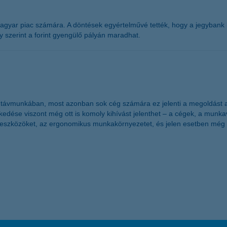
yar piac számára. A döntések egyértelművé tették, hogy a jegybank bizt
 szerint a forint gyengülő pályán maradhat.
ott távmunkában, most azonban sok cég számára ez jelenti a megoldá
se viszont még ott is komoly kihívást jelenthet – a cégek, a munkavál
 eszközöket, az ergonomikus munkakörnyezetet, és jelen esetben még a c