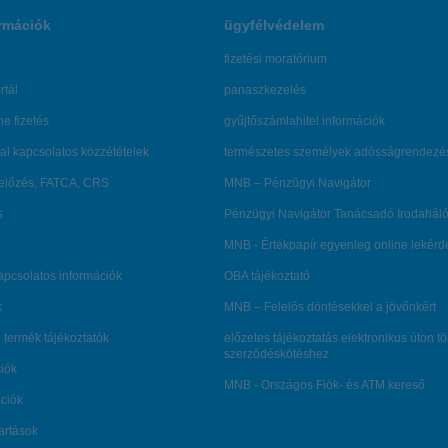
rmációk
ügyfélvédelem
fizetési moratórium
rtál
panaszkezelés
ne fizetés
gyűjtőszámlahitel információk
al kapcsolatos közzétételek
természetes személyek adósságrendezé
lőzés, FATCA, CRS
MNB – Pénzügyi Navigátor
s
Pénzügyi Navigátor Tanácsadó Irodaháló
MNB - Értékpapír egyenleg online lekér
kapcsolatos információk
OBA tájékoztató
k
MNB – Felelős döntésekkel a jövőnkért
 termék tájékoztatók
előzetes tájékoztatás elektronikus úton t
szerződéskötéshez
ciók
MNB - Országos Fiók- és ATM kereső
ációk
tartások