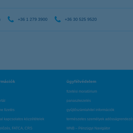
u
+36 1 279 3900
+36 30 525 9520
rmációk
ügyfélvédelem
fizetési moratórium
rtál
panaszkezelés
ne fizetés
gyűjtőszámlahitel információk
al kapcsolatos közzétételek
természetes személyek adósságrendezé
lőzés, FATCA, CRS
MNB – Pénzügyi Navigátor