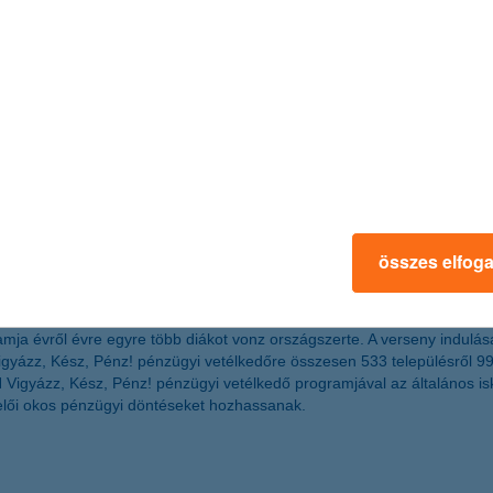
Adatok: MŰISZ
összes elfog
 indította útjára a K&H Vigyázz, Kész, Pénz! pénzügyi vetélkedőt. A p
ramja évről évre egyre több diákot vonz országszerte. A verseny indu
Vigyázz, Kész, Pénz! pénzügyi vetélkedőre összesen 533 településről 99
H Vigyázz, Kész, Pénz! pénzügyi vetélkedő programjával az általános is
elői okos pénzügyi döntéseket hozhassanak.