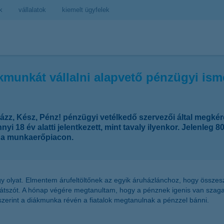
k
vállalatok
kiemelt ügyfelek
kmunkát vállalni alapvető pénzügyi ism
yázz, Kész, Pénz! pénzügyi vetélkedő szervezői által megkér
i 18 év alatti jelentkezett, mint tavaly ilyenkor. Jelenleg
i a munkaerőpiacon.
y olyat. Elmentem árufeltöltőnek az egyik áruházlánchoz, hogy összesz
ejátszót. A hónap végére megtanultam, hogy a pénznek igenis van sza
zerint a diákmunka révén a fiatalok megtanulnak a pénzzel bánni.