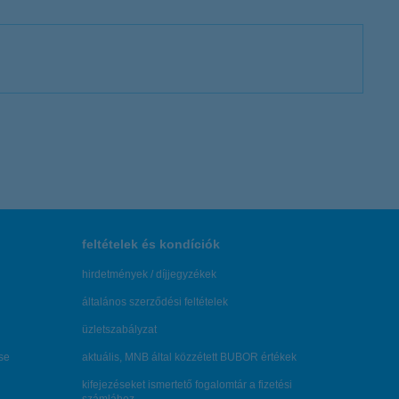
feltételek és kondíciók
hirdetmények / díjjegyzékek
általános szerződési feltételek
üzletszabályzat
se
aktuális, MNB által közzétett BUBOR értékek
kifejezéseket ismertető fogalomtár a fizetési