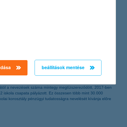
adása
beállítások mentése
rogram célja, hogy a magyarországi általános iskolások
lásától a nevezések száma mintegy megtízszereződött, 2017-ben
2 iskola csapata pályázott. Ez összesen több mint 30.000
kolai korosztály pénzügyi tudatosságra nevelését kívánja előre