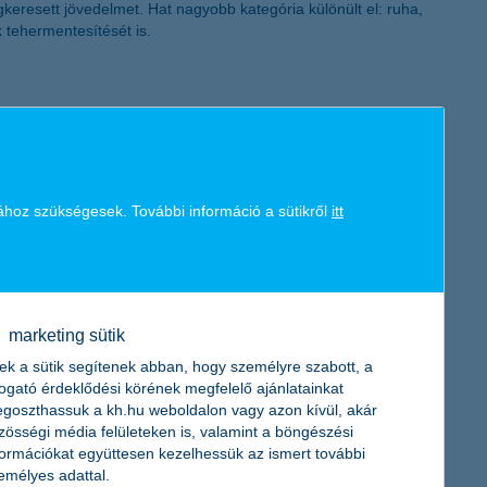
gkeresett jövedelmet. Hat nagyobb kategória különült el: ruha,
k tehermentesítését is.
ához szükségesek. További információ a sütikről
itt
marketing sütik
ek a sütik segítenek abban, hogy személyre szabott, a
togató érdeklődési körének megfelelő ajánlatainkat
goszthassuk a kh.hu weboldalon vagy azon kívül, akár
zösségi média felületeken is, valamint a böngészési
formációkat együttesen kezelhessük az ismert további
emélyes adattal.