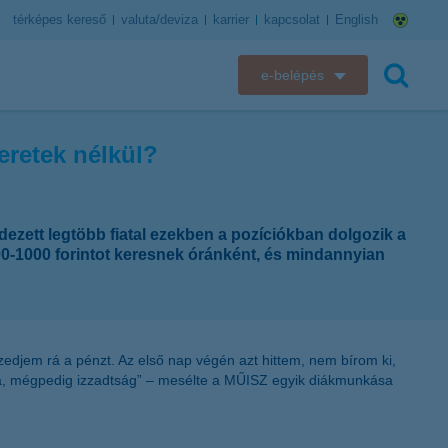
térképes kereső
valuta/deviza
karrier
kapcsolat
English
e-belépés
K&H e-bank
eretek nélkül?
keresés
K&H e-posta
K&H elektronikus postaláda
dezett legtöbb fiatal ezekben a pozíciókban dolgozik a
 800-1000 forintot keresnek óránként, és mindannyian
K&H web Electra
K&H Biztosító ügyfélportál
edjem rá a pénzt. Az első nap végén azt hittem, nem bírom ki,
K&H SZÉP Kártya
ga, mégpedig izzadtság” – mesélte a MŰISZ egyik diákmunkása
K&H e-kártyafelület