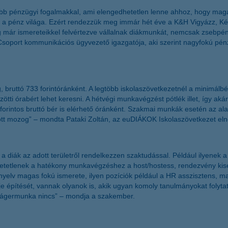
vetőbb pénzügyi fogalmakkal, ami elengedhetetlen lenne ahhoz, hogy m
a pénz világa. Ezért rendezzük meg immár hét éve a K&H Vigyázz, Kész,
már ismereteikkel felvértezve vállalnak diákmunkát, nemcsak zsebpénz
Csoport kommunikációs ügyvezető igazgatója, aki szerint nagyfokú pénzü
bruttó 733 forintóránként. A legtöbb iskolaszövetkezetnél a minimálbér
ötti órabért lehet keresni. A hétvégi munkavégzést pótlék illet, így aká
rintos bruttó bér is elérhető óránként. Szakmai munkák esetén az alap
özött mozog” – mondta Pataki Zoltán, az euDIÁKOK Iskolaszövetkezet el
iák az adott területről rendelkezzen szaktudással. Például ilyenek a bol
etetlenek a hatékony munkavégzéshez a host/hostess, rendezvény kise
 nyelv magas fokú ismerete, ilyen pozíciók például a HR asszisztens, m
erje építését, vannak olyanok is, akik ugyan komoly tanulmányokat folyt
slágermunka nincs” – mondja a szakember.