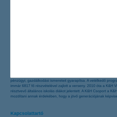
A K&H Vigyázz, Kész, Pénz! vetélkedőről
A K&H Csoport társadalmi szerepvállalásának részeként 2010-ben
pénzügyi, gazdálkodási ismereteit gyarapítsa. A vetélkedő prog
immár 6817 fő részvételével zajlott a verseny. 2010 óta a K&H 
résztvevő általános iskolás diákot jelentett. A K&H Csoport a K&
mozdítani annak érdekében, hogy a jövő generációjának képvis
Kapcsolattartó