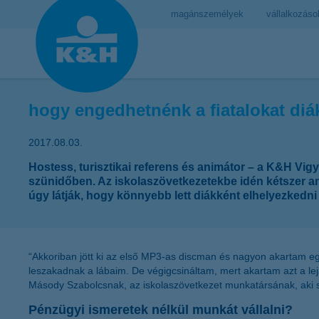
magánszemélyek
vállalkozáso
hogy engedhetnénk a fiatalokat diá
2017.08.03.
Hostess, turisztikai referens és animátor – a K&H Vig
szünidőben. Az iskolaszövetkezetekbe idén kétszer anny
úgy látják, hogy könnyebb lett diákként elhelyezkedn
“Akkoriban jött ki az első MP3-as discman és nagyon akartam eg
leszakadnak a lábaim. De végigcsináltam, mert akartam azt a l
Másody Szabolcsnak, az iskolaszövetkezet munkatársának, aki s
Pénzügyi ismeretek nélkül munkát vállalni?