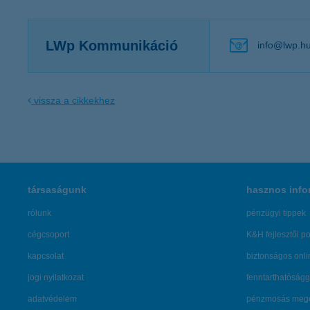
LWp Kommunikáció
info@lwp.h
vissza a cikkekhez
társaságunk
hasznos info
rólunk
pénzügyi tippek
cégcsoport
K&H fejlesztői po
kapcsolat
biztonságos onli
jogi nyilatkozat
fenntarthatóságg
adatvédelem
pénzmosás mege