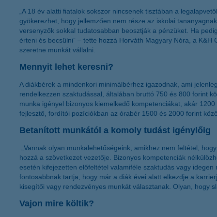
„A 18 év alatti fiatalok sokszor nincsenek tisztában a legalap
gyökerezhet, hogy jellemzően nem része az iskolai tananyagnak 
versenyzők sokkal tudatosabban beosztják a pénzüket. Ha pedig 
érteni és becsülni” – tette hozzá Horváth Magyary Nóra, a K&H 
szeretne munkát vállalni.
Mennyit lehet keresni?
A diákbérek a mindenkori minimálbérhez igazodnak, ami jelenleg, 
rendelkezzen szaktudással, általában bruttó 750 és 800 forint köz
munka igényel bizonyos kiemelkedő kompetenciákat, akár 1200 fo
fejlesztő, fordítói pozíciókban az órabér 1500 és 2000 forint k
Betanított munkától a komoly tudást igénylőig
„Vannak olyan munkalehetőségeink, amikhez nem feltétel, hogy a d
hozzá a szövetkezet vezetője. Bizonyos kompetenciák nélkülözh
esetén kifejezetten előfeltétel valamiféle szaktudás vagy idegen
fontosabbnak tartja, hogy már a diák évei alatt elkezdje a karri
kisegítői vagy rendezvényes munkát választanak. Olyan, hogy 
Vajon mire költik?