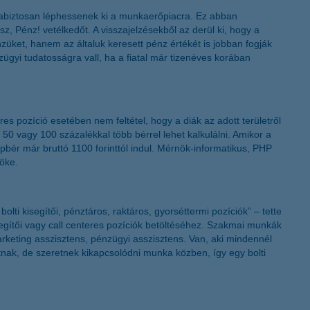
K&H token megújítás
agabiztosan léphessenek ki a munkaerőpiacra. Ez abban
 Pénz! vetélkedőt. A visszajelzésekből az derül ki, hogy a
üket, hanem az általuk keresett pénz értékét is jobban fogják
gyi tudatosságra vall, ha a fiatal már tizenéves korában
es pozíció esetében nem feltétel, hogy a diák az adott területről
r 50 vagy 100 százalékkal több bérrel lehet kalkulálni. Amikor a
bér már bruttó 1100 forinttól indul. Mérnök-informatikus, PHP
nöke.
ti kisegítői, pénztáros, raktáros, gyorséttermi pozíciók” – tette
gítői vagy call centeres pozíciók betöltéséhez. Szakmai munkák
arketing asszisztens, pénzügyi asszisztens. Van, aki mindennél
atnak, de szeretnek kikapcsolódni munka közben, így egy bolti