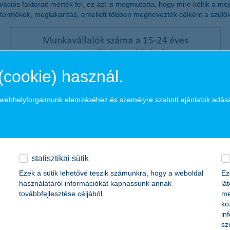
ációs faktorait mérték fel, ez azt is megmutatta, hogy mire költik a me
ai termékek, megtakarítás, emellett többen megnevezték célként a szülő
(cookie) használ.
a webhelyforgalmunk elemzéséhez és személyre szabott ajánlatok adás
statisztikai sütik
Ezek a sütik lehetővé teszik számunkra, hogy a weboldal
Ez
használatáról információkat kaphassunk annak
lá
továbbfejlesztése céljából.
me
kö
in
sz