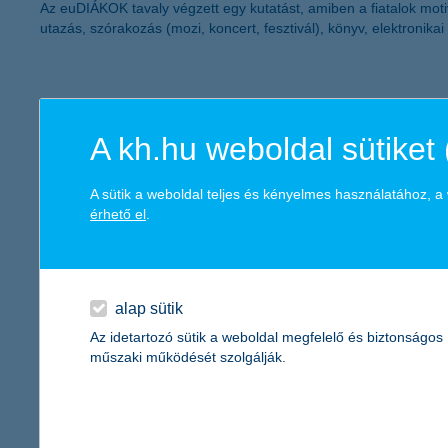
Az euDIÁKOK tavaly végzett egy kutatást, amiben a fiatalok motiv
utazás, szórakozás (mozi, koncert, fesztivál), könyv, elektronik
A kh.hu weboldal sütiket 
A sütik a weboldal teljes és kényelmes használatához, 
érhető el
.
alap sütik
Az idetartozó sütik a weboldal megfelelő és biztonságos
műszaki működését szolgálják.