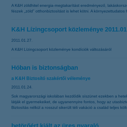
A K&H zöldhitel energia-megtakarítást eredményező, lakáskorszer
fészek „zöld” otthonbiztosítást is lehet kötni. A környezettudatos
K&H Lízingcsoport közleménye 2011.01
2011.01.27.
A K&H Lízingcsoport közleménye kondíciók változásáról
Hóban is biztonságban
a K&H Biztosító szakértői véleménye
2011.01.24.
Sok magyarországi iskolában kezdődik síszünet ezekben a hete
látják el gyermekeiket, de ugyanennyire fontos, hogy az utasbizto
Biztosítás nélkül a rosszul sikerült téli vakáció a család teljes k
betörőért kiált az üres nyaraló