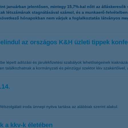
rint januárban jelentősen, mintegy 15,7%-kal nőtt az álláskeresők
tak létszámának stagnálásával számol, és a munkaerő-felvételbe
a következő hónapokban nem várjuk a foglalkoztatás látványos m
elindul az országos K&H üzleti tippek konf
tbe lépett adózási és járulékfizetési szabályok lehetőségeinek kiaknázá
en találkozhatnak a kormányzati és pénzügyi szektor kkv szakértőivel,
.14.
élszolgálati iroda ünnepi nyitva tartása az alábbiak szerint alakul.
k a kkv-k életében