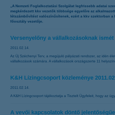
„A Nemzeti Foglalkoztatási Szolgálat legfrissebb adatai sze
megkérdezett kkv vezetők többsége egyelőre az alkalmazot
létszámbővítést valószínűsítenek, ezért a kkv szektorban 
főosztály vezetője.
Versenyelőny a vállalkozásoknak ismét 
2011.02.14.
Az Új Széchenyi Terv, a megújuló pályázati rendszer, az idén éle
vállalkozások számára. A vállalkozások országszerte 11 helyszín
K&H Lízingcsoport közleménye 2011.02
2011.02.14.
A K&H Lízingcsoport tájékoztatja a Tisztelt Ügyfeleit, hogy az ügyf
A vevői kapcsolatok döntő jelentőségűe