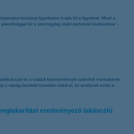
folyamatos kockázat-figyelésére hívják fel a figyelmet. Mivel a
jelentőséggel bír a pénzügyileg stabil partnerek kiválasztása” -
s adókulccsal és a családi kedvezménnyel számított munkabérek.
y a válság kezdetét követően indult el, és amelynek során a
a-megtakarítást eredményező lakáscélú