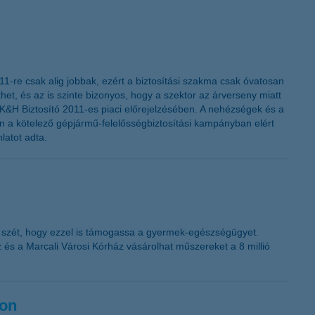
011-re csak alig jobbak, ezért a biztosítási szakma csak óvatosan
, és az is szinte bizonyos, hogy a szektor az árverseny miatt
 a K&H Biztosító 2011-es piaci előrejelzésében. A nehézségek és a
en a kötelező gépjármű-felelősségbiztosítási kampányban elért
latot adta.
a szét, hogy ezzel is támogassa a gyermek-egészségügyet.
és a Marcali Városi Kórház vásárolhat műszereket a 8 millió
gon