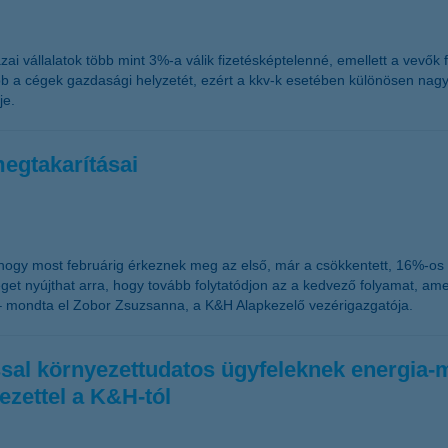
zai vállalatok több mint 3%-a válik fizetésképtelenné, emellett a vevők 
ább a cégek gazdasági helyzetét, ezért a kkv-k esetében különösen nagy 
je.
megtakarításai
, hogy most februárig érkeznek meg az első, már a csökkentett, 16%-o
t nyújthat arra, hogy tovább folytatódjon az a kedvező folyamat, amel
– mondta el Zobor Zsuzsanna, a K&H Alapkezelő vezérigazgatója.
tással környezettudatos ügyfeleknek energi
ezettel a K&H-tól