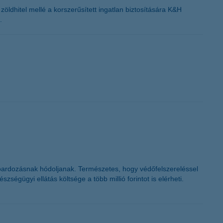
ldhitel mellé a korszerűsített ingatlan biztosítására K&H
.
oardozásnak hódoljanak. Természetes, hogy védőfelszereléssel
ségügyi ellátás költsége a több millió forintot is elérheti.