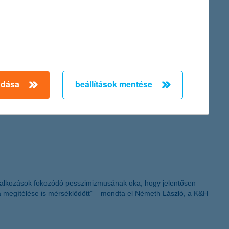
adása
beállítások mentése
in Hungary - 2011” címet a K&H-nak, díjazva eredményeit és
vállalkozások fokozódó pesszimizmusának oka, hogy jelentősen
a megítélése is mérséklődött” – mondta el Németh László, a K&H