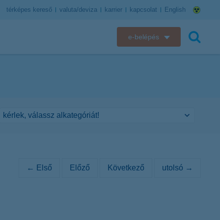
térképes kereső
valuta/deviza
karrier
kapcsolat
English
e-belépés
K&H e-bank
keresés
K&H e-posta
K&H elektronikus postaláda
K&H web Electra
K&H Biztosító ügyfélportál
← Első
Előző
Következő
utolsó →
K&H SZÉP Kártya
K&H e-kártyafelület