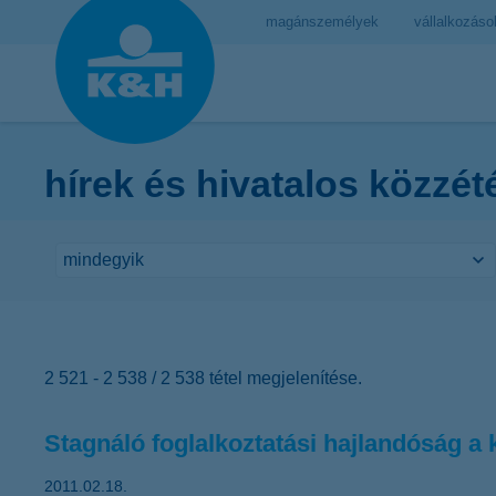
magánszemélyek
vállalkozáso
hírek és hivatalos közzét
2 521 - 2 538 / 2 538 tétel megjelenítése.
Stagnáló foglalkoztatási hajlandóság a k
2011.02.18.