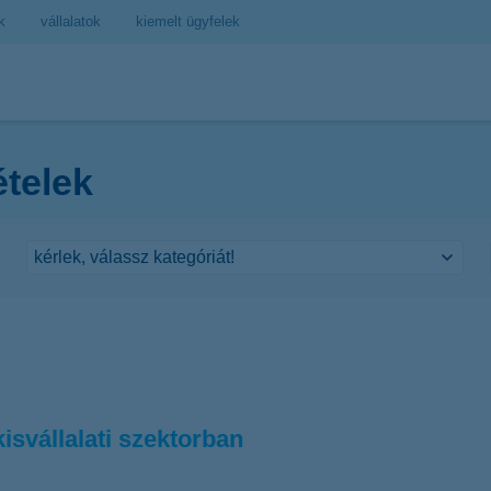
k
vállalatok
kiemelt ügyfelek
ételek
isvállalati szektorban