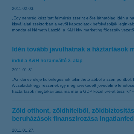
2011.02.03.
„Egy nemrég készített felmérés szerint előre láthatólag idén a ha
kisvállalati szektorban a vevői kapcsolatok befolyásolják legink
mondta el Németh László, a K&H kkv marketing főosztály vezető
Idén tovább javulhatnak a háztartások 
indul a K&H hozamváltó 3. alap
2011.01.31.
„Az idei év eleje különlegesnek tekinthető abból a szempontból
A családok egy részének így megnövekedett jövedelme lehetősége
háztartások megtakarítása ma már a GDP közel 5%-át teszi ki” 
Zöld otthont, zöldhitelből, zöldbiztosí
beruházások finanszírozása ingatlanfed
2011.01.27.