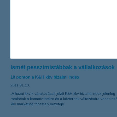
hirtelen, váratlan és balesetszerű megcsúszásakor jelent megold
A K&H kapta a “The Bank of the Year i
2011” címet - A K&H nemzetközi szakmai elismerésben
2011.01.13.
A K&H ismét rangos elismerésben részesült. Ezúttal a neves ne
innovatív megoldásait.
Ismét pesszimistábbak a vállalkozások
10 ponton a K&H kkv bizalmi index
2011.01.13.
„A hazai kkv-k várakozásait jelző K&H kkv bizalmi index jelenle
romlottak a kamatterhekre és a közterhek változására vonatkoz
kkv marketing főosztály vezetője.