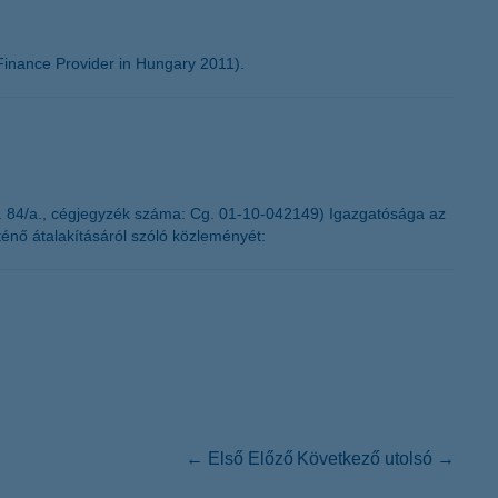
inance Provider in Hungary 2011).
. 84/a., cégjegyzék száma: Cg. 01-10-042149) Igazgatósága az
ténő átalakításáról szóló közleményét:
← Első
Előző
Következő
utolsó →