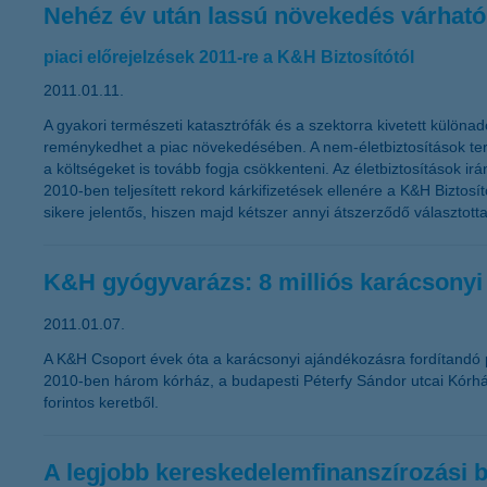
Nehéz év után lassú növekedés várható
piaci előrejelzések 2011-re a K&H Biztosítótól
2011.01.11.
A gyakori természeti katasztrófák és a szektorra kivetett különad
reménykedhet a piac növekedésében. A nem-életbiztosítások teré
a költségeket is tovább fogja csökkenteni. Az életbiztosítások ir
2010-ben teljesített rekord kárkifizetések ellenére a K&H Bizto
sikere jelentős, hiszen majd kétszer annyi átszerződő választott
K&H gyógyvarázs: 8 milliós karácsonyi
2011.01.07.
A K&H Csoport évek óta a karácsonyi ajándékozásra fordítandó 
2010-ben három kórház, a budapesti Péterfy Sándor utcai Kórház
forintos keretből.
A legjobb kereskedelemfinanszírozási