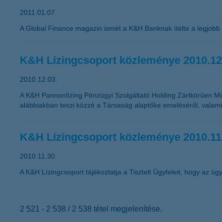
2011.01.07.
A Global Finance magazin ismét a K&H Banknak ítélte a legjobb
K&H Lízingcsoport közleménye 2010.12
2010.12.03.
A K&H Pannonlízing Pénzügyi Szolgáltató Holding Zártkörűen M
alábbiakban teszi közzé a Társaság alaptőke emeléséről, valamin
K&H Lízingcsoport közleménye 2010.11
2010.11.30.
A K&H Lízingcsoport tájékoztatja a Tisztelt Ügyfeleit, hogy az ügyf
2 521 - 2 538 / 2 538 tétel megjelenítése.