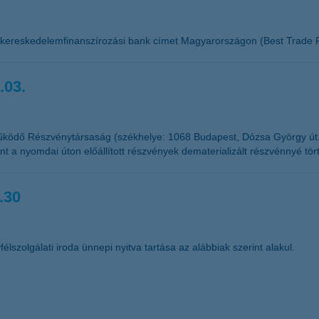
 kereskedelemfinanszírozási bank címet Magyarországon (Best Trade F
.03.
űködő Részvénytársaság (székhelye: 1068 Budapest, Dózsa György út
t a nyomdai úton előállított részvények dematerializált részvénnyé tör
.30
élszolgálati iroda ünnepi nyitva tartása az alábbiak szerint alakul.