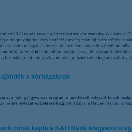
ó miatt 2010 nehéz év volt a biztosítási szektor számára. A kilátások 2
n a megnövekedett kockázatérzékenység miatt több szerződés születhet
ánti keresletet az egykulcsos szja bevezetése kedvezően érintheti - áll
sító stabil hátterének köszönhetően megőrizte vezető szerepét. Különös
a a biztosítót, mint ahány alkalommal a pénzintézet a legkedvezőbb aján
 ajándék a kórházaknak
pénzt a K&H gyógyvarázs programra beérkezett pályázók között osztj
- Rendelőintézet és Baleseti Központ (OBSI), a Hatvani Városi Kórház 
 bank címet kapta a K&H Bank Magyarorszá