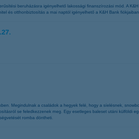
űsítési beruházásra igényelhető lakossági finanszírozási mód. A K&H zö
 hitel és otthonbiztosítás a mai naptól igényelhető a K&H Bank fiókjaiban
.27.
kben. Megindulnak a családok a hegyek felé, hogy a síelésnek, snowb
sításról se feledkezzenek meg. Egy esetleges baleset utáni külföldi egész
öltségvetését romba döntheti.