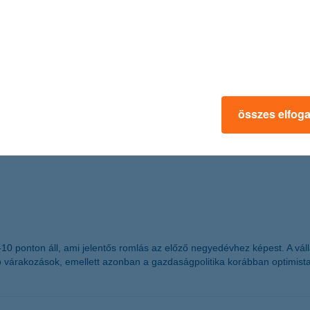
ást.
n Hungary
 részesült
összes elfog
mzetközi magazin, a The Banker adományozta a “The Bank of the Year 
g -10 ponton áll, ami jelentős romlás az előző negyedévhez képest. A 
ó várakozások, emellett azonban a gazdaságpolitika korábban optimist