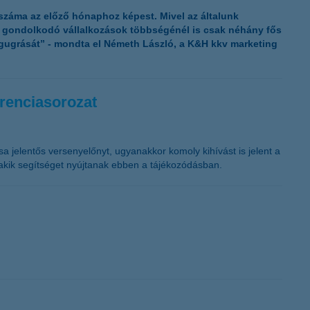
K&H token megújítás
 száma az előző hónaphoz képest. Mivel az általunk
n gondolkodó vállalkozások többségénél is csak néhány fős
egugrását” - mondta el Németh László, a K&H kkv marketing
erenciasorozat
sa jelentős versenyelőnyt, ugyanakkor komoly kihívást is jelent a
 akik segítséget nyújtanak ebben a tájékozódásban.