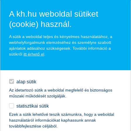
A kh.hu weboldal sütiket
(cookie) használ.
hírek és hivatalos
A sütik a weboldal teljes és kényelmes használatához, a
közzétételek
webhelyforgalmunk elemzéséhez és személyre szabott
ajánlatok adásához szükségesek. További információ a
sütikről
itt érhető el
.
egyéb
English
alap sütik
Az idetartozó sütik a weboldal megfelelő és biztonságos
műszaki működését szolgálják.
statisztikai sütik
Hirtelen földcsuszamlásnál is
Ezek a sütik lehetővé teszik számunkra, hogy a weboldal
használatáról információkat kaphassunk annak
megoldás lehet a lakásbiztosítás
továbbfejlesztése céljából.
szakértői vélemény a K&H Biztosítótól