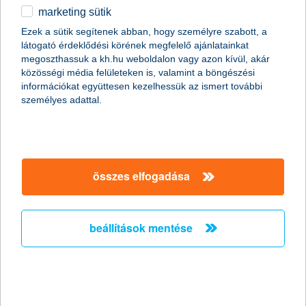
marketing sütik
2011.01.19.
Ezek a sütik segítenek abban, hogy személyre szabott, a
látogató érdeklődési körének megfelelő ajánlatainkat
A napokban bekövetkezett katasztrofális partfal leszakadás
megoszthassuk a kh.hu weboldalon vagy azon kívül, akár
Kulcs községben ráirányította a figyelmet arra, hogy
közösségi média felületeken is, valamint a böngészési
földcsuszamláskor milyen segítségre számíthatnak az
információkat együttesen kezelhessük az ismert további
ingatlantulajdonosok. Kevesen tudják, de több biztosítónál is
személyes adattal.
lehet választani kiegészítő fedezetet földmozgás esetére a
hagyományos lakásbiztosítások mellé. Fontos azonban, hogy ez
a lehetőség csak a földfelszíni talajrétegek hirtelen, váratlan és
balesetszerű megcsúszásakor jelent megoldást.
összes elfogadása
A K&H kapta a “The Bank of the Year in
Hungary
beállítások mentése
2011” címet - A K&H nemzetközi szakmai
elismerésben részesült
2011.01.13.
A K&H ismét rangos elismerésben részesült. Ezúttal a neves
nemzetközi magazin, a The Banker adományozta a “The Bank