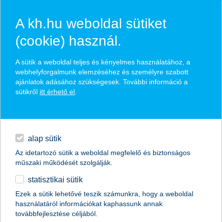
A kh.hu weboldal sütiket
(cookie) használ.
hírek és hivatalos
A sütik a weboldal teljes és kényelmes használatához, a
közzétételek
webhelyforgalmunk elemzéséhez és személyre szabott
ajánlatok adásához szükségesek. További információ a
sütikről
itt érhető el
.
egyéb
English
alap sütik
Az idetartozó sütik a weboldal megfelelő és biztonságos
műszaki működését szolgálják.
statisztikai sütik
Hirtelen földcsuszamlásnál is
Ezek a sütik lehetővé teszik számunkra, hogy a weboldal
használatáról információkat kaphassunk annak
megoldás lehet a lakásbiztosítás
továbbfejlesztése céljából.
szakértői vélemény a K&H Biztosítótól