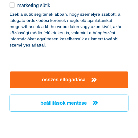
marketing sütik
2011.01.19.
Ezek a sütik segítenek abban, hogy személyre szabott, a
látogató érdeklődési körének megfelelő ajánlatainkat
A napokban bekövetkezett katasztrofális partfal leszakadás
megoszthassuk a kh.hu weboldalon vagy azon kívül, akár
Kulcs községben ráirányította a figyelmet arra, hogy
közösségi média felületeken is, valamint a böngészési
földcsuszamláskor milyen segítségre számíthatnak az
információkat együttesen kezelhessük az ismert további
ingatlantulajdonosok. Kevesen tudják, de több biztosítónál is
személyes adattal.
lehet választani kiegészítő fedezetet földmozgás esetére a
hagyományos lakásbiztosítások mellé. Fontos azonban, hogy ez
a lehetőség csak a földfelszíni talajrétegek hirtelen, váratlan és
balesetszerű megcsúszásakor jelent megoldást.
összes elfogadása
A K&H kapta a “The Bank of the Year in
Hungary
beállítások mentése
2011” címet - A K&H nemzetközi szakmai
elismerésben részesült
2011.01.13.
A K&H ismét rangos elismerésben részesült. Ezúttal a neves
nemzetközi magazin, a The Banker adományozta a “The Bank