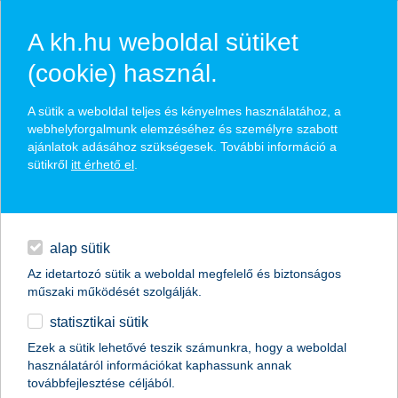
A kh.hu weboldal sütiket
(cookie) használ.
hírek és hivatalos
A sütik a weboldal teljes és kényelmes használatához, a
közzétételek
webhelyforgalmunk elemzéséhez és személyre szabott
ajánlatok adásához szükségesek. További információ a
sütikről
itt érhető el
.
egyéb
English
alap sütik
Az idetartozó sütik a weboldal megfelelő és biztonságos
műszaki működését szolgálják.
statisztikai sütik
Hirtelen földcsuszamlásnál is
Ezek a sütik lehetővé teszik számunkra, hogy a weboldal
használatáról információkat kaphassunk annak
megoldás lehet a lakásbiztosítás
továbbfejlesztése céljából.
szakértői vélemény a K&H Biztosítótól