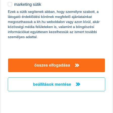
marketing sütik
2011.01.19.
Ezek a sütik segítenek abban, hogy személyre szabott, a
látogató érdeklődési körének megfelelő ajánlatainkat
A napokban bekövetkezett katasztrofális partfal leszakadás
megoszthassuk a kh.hu weboldalon vagy azon kívül, akár
Kulcs községben ráirányította a figyelmet arra, hogy
közösségi média felületeken is, valamint a böngészési
földcsuszamláskor milyen segítségre számíthatnak az
információkat együttesen kezelhessük az ismert további
ingatlantulajdonosok. Kevesen tudják, de több biztosítónál is
személyes adattal.
lehet választani kiegészítő fedezetet földmozgás esetére a
hagyományos lakásbiztosítások mellé. Fontos azonban, hogy ez
a lehetőség csak a földfelszíni talajrétegek hirtelen, váratlan és
balesetszerű megcsúszásakor jelent megoldást.
összes elfogadása
A K&H kapta a “The Bank of the Year in
Hungary
beállítások mentése
2011” címet - A K&H nemzetközi szakmai
elismerésben részesült
2011.01.13.
A K&H ismét rangos elismerésben részesült. Ezúttal a neves
nemzetközi magazin, a The Banker adományozta a “The Bank