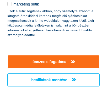
marketing sütik
2011.01.19.
Ezek a sütik segítenek abban, hogy személyre szabott, a
látogató érdeklődési körének megfelelő ajánlatainkat
A napokban bekövetkezett katasztrofális partfal leszakadás
megoszthassuk a kh.hu weboldalon vagy azon kívül, akár
Kulcs községben ráirányította a figyelmet arra, hogy
közösségi média felületeken is, valamint a böngészési
földcsuszamláskor milyen segítségre számíthatnak az
információkat együttesen kezelhessük az ismert további
ingatlantulajdonosok. Kevesen tudják, de több biztosítónál is
személyes adattal.
lehet választani kiegészítő fedezetet földmozgás esetére a
hagyományos lakásbiztosítások mellé. Fontos azonban, hogy ez
a lehetőség csak a földfelszíni talajrétegek hirtelen, váratlan és
balesetszerű megcsúszásakor jelent megoldást.
összes elfogadása
A K&H kapta a “The Bank of the Year in
Hungary
beállítások mentése
2011” címet - A K&H nemzetközi szakmai
elismerésben részesült
2011.01.13.
A K&H ismét rangos elismerésben részesült. Ezúttal a neves
nemzetközi magazin, a The Banker adományozta a “The Bank