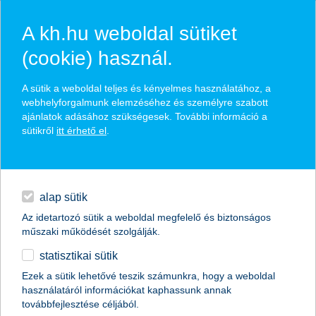
A kh.hu weboldal sütiket
(cookie) használ.
hírek és hivatalos
A sütik a weboldal teljes és kényelmes használatához, a
közzétételek
webhelyforgalmunk elemzéséhez és személyre szabott
ajánlatok adásához szükségesek. További információ a
sütikről
itt érhető el
.
egyéb
English
alap sütik
Az idetartozó sütik a weboldal megfelelő és biztonságos
műszaki működését szolgálják.
statisztikai sütik
Hirtelen földcsuszamlásnál is
Ezek a sütik lehetővé teszik számunkra, hogy a weboldal
használatáról információkat kaphassunk annak
megoldás lehet a lakásbiztosítás
továbbfejlesztése céljából.
szakértői vélemény a K&H Biztosítótól