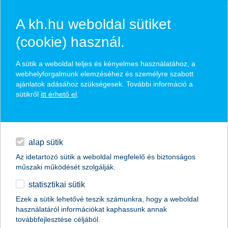
A kh.hu weboldal sütiket
(cookie) használ.
hírek és hivatalos
A sütik a weboldal teljes és kényelmes használatához, a
közzétételek
webhelyforgalmunk elemzéséhez és személyre szabott
ajánlatok adásához szükségesek. További információ a
sütikről
itt érhető el
.
egyéb
English
alap sütik
Az idetartozó sütik a weboldal megfelelő és biztonságos
műszaki működését szolgálják.
statisztikai sütik
Ezek a sütik lehetővé teszik számunkra, hogy a weboldal
használatáról információkat kaphassunk annak
Előző
Következő
továbbfejlesztése céljából.