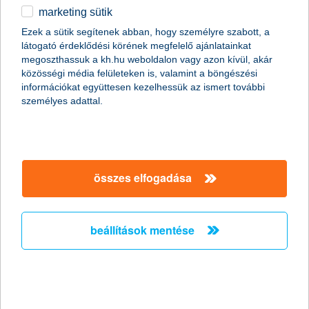
marketing sütik
Stagnáló foglalkoztatási hajlandóság a
Ezek a sütik segítenek abban, hogy személyre szabott, a
kisvállalati szektorban
látogató érdeklődési körének megfelelő ajánlatainkat
megoszthassuk a kh.hu weboldalon vagy azon kívül, akár
2011.02.18.
közösségi média felületeken is, valamint a böngészési
információkat együttesen kezelhessük az ismert további
„A Nemzeti Foglalkoztatási Szolgálat legfrissebb adatai
személyes adattal.
szerint januárban jelentősen, mintegy 15,7%-kal nőtt az
álláskeresők száma az előző hónaphoz képest. Mivel az
általunk megkérdezett kkv vezetők többsége egyelőre az
alkalmazottak létszámának stagnálásával számol, és a
munkaerő-felvételben gondolkodó vállalkozások
többségénél is csak néhány fős létszámbővítést
összes elfogadása
valószínűsítenek, ezért a kkv szektorban a következő
hónapokban nem várjuk a foglalkoztatás látványos
megugrását” - mondta el Németh László, a K&H kkv
beállítások mentése
marketing főosztály vezetője.
Versenyelőny a vállalkozásoknak ismét
elindul az országos K&H üzleti tippek