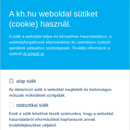
A kh.hu weboldal sütiket
(cookie) használ.
hírek és hivatalos
A sütik a weboldal teljes és kényelmes használatához, a
közzétételek
webhelyforgalmunk elemzéséhez és személyre szabott
ajánlatok adásához szükségesek. További információ a
sütikről
itt érhető el
.
egyéb
English
alap sütik
Az idetartozó sütik a weboldal megfelelő és biztonságos
műszaki működését szolgálják.
statisztikai sütik
A K&H Értékpapír nyerte a BÉT Legek –
Ezek a sütik lehetővé teszik számunkra, hogy a weboldal
használatáról információkat kaphassunk annak
„Az év legjobb hazairészvény-
továbbfejlesztése céljából.
kereskedési platformja” díjat