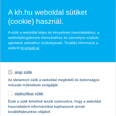
A kh.hu weboldal sütiket
(cookie) használ.
hírek és hivatalos
A sütik a weboldal teljes és kényelmes használatához, a
közzétételek
webhelyforgalmunk elemzéséhez és személyre szabott
ajánlatok adásához szükségesek. További információ a
sütikről
itt érhető el
.
egyéb
English
alap sütik
Az idetartozó sütik a weboldal megfelelő és biztonságos
műszaki működését szolgálják.
statisztikai sütik
a betörőknek a szenteste sem szent
Ezek a sütik lehetővé teszik számunkra, hogy a weboldal
használatáról információkat kaphassunk annak
karácsonykor sem csökken a betörések száma
továbbfejlesztése céljából.