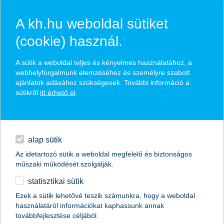
A kh.hu weboldal sütiket
(cookie) használ.
hírek és hivatalos
A sütik a weboldal teljes és kényelmes használatához, a
közzétételek
webhelyforgalmunk elemzéséhez és személyre szabott
ajánlatok adásához szükségesek. További információ a
sütikről
itt érhető el
.
egyéb
English
alap sütik
Az idetartozó sütik a weboldal megfelelő és biztonságos
műszaki működését szolgálják.
statisztikai sütik
hogyan érdemes digitálisan tanulni? –
Ezek a sütik lehetővé teszik számunkra, hogy a weboldal
használatáról információkat kaphassunk annak
megmondják az e-sportolók
továbbfejlesztése céljából.