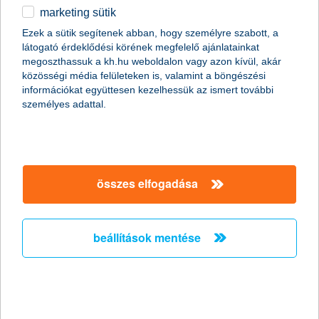
marketing sütik
Stagnáló foglalkoztatási hajlandóság a
Ezek a sütik segítenek abban, hogy személyre szabott, a
kisvállalati szektorban
látogató érdeklődési körének megfelelő ajánlatainkat
megoszthassuk a kh.hu weboldalon vagy azon kívül, akár
2011.02.18.
közösségi média felületeken is, valamint a böngészési
információkat együttesen kezelhessük az ismert további
„A Nemzeti Foglalkoztatási Szolgálat legfrissebb adatai
személyes adattal.
szerint januárban jelentősen, mintegy 15,7%-kal nőtt az
álláskeresők száma az előző hónaphoz képest. Mivel az
általunk megkérdezett kkv vezetők többsége egyelőre az
alkalmazottak létszámának stagnálásával számol, és a
munkaerő-felvételben gondolkodó vállalkozások
többségénél is csak néhány fős létszámbővítést
összes elfogadása
valószínűsítenek, ezért a kkv szektorban a következő
hónapokban nem várjuk a foglalkoztatás látványos
megugrását” - mondta el Németh László, a K&H kkv
beállítások mentése
marketing főosztály vezetője.
Versenyelőny a vállalkozásoknak ismét
elindul az országos K&H üzleti tippek