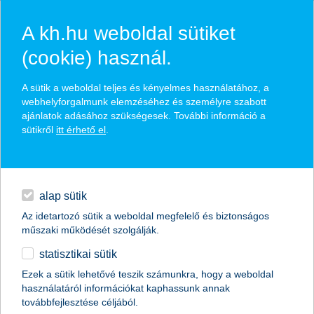
A kh.hu weboldal sütiket
(cookie) használ.
hírek és hivatalos
A sütik a weboldal teljes és kényelmes használatához, a
közzétételek
webhelyforgalmunk elemzéséhez és személyre szabott
ajánlatok adásához szükségesek. További információ a
sütikről
itt érhető el
.
egyéb
English
alap sütik
Az idetartozó sütik a weboldal megfelelő és biztonságos
műszaki működését szolgálják.
statisztikai sütik
Ezek a sütik lehetővé teszik számunkra, hogy a weboldal
használatáról információkat kaphassunk annak
Előző
Következő
továbbfejlesztése céljából.