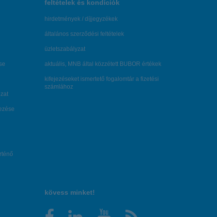
feltételek és kondíciók
hirdetmények / díjjegyzékek
általános szerződési feltételek
üzletszabályzat
se
aktuális, MNB által közzétett BUBOR értékek
kifejezéseket ismertető fogalomtár a fizetési
számlához
zat
dezése
örténő
kövess minket!