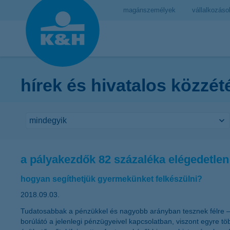
magánszemélyek
vállalkozáso
hírek és hivatalos közzét
a pályakezdők 82 százaléka elégedetlen
hogyan segíthetjük gyermekünket felkészülni?
2018.09.03.
Tudatosabbak a pénzükkel és nagyobb arányban tesznek félre – ez
borúlátó a jelenlegi pénzügyeivel kapcsolatban, viszont egyre t