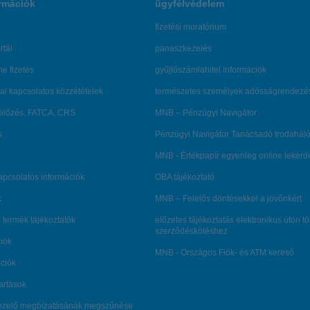
rmációk
ügyfélvédelem
fizetési moratórium
rtál
panaszkezelés
ne fizetés
gyűjtőszámlahitel információk
al kapcsolatos közzétételek
természetes személyek adósságrendezé
lőzés, FATCA, CRS
MNB – Pénzügyi Navigátor
s
Pénzügyi Navigátor Tanácsadó Irodaháló
MNB - Értékpapír egyenleg online lekér
kapcsolatos információk
OBA tájékoztató
k
MNB – Felelős döntésekkel a jövőnkért
 termék tájékoztatók
előzetes tájékoztatás elektronikus úton t
szerződéskötéshez
ciók
MNB - Országos Fiók- és ATM kereső
ációk
tartások
kezelő megbízatásának megszűnése