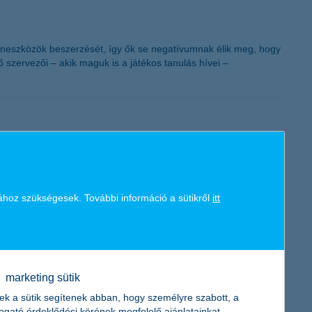
a taneszközök beszerzését, így ők se negatívumnak élik meg, hogy
zervezői – akik maguk is a játékos tanulás hívei –
lakezdés napirendje közötti időeltolódás, mint amikor eltérő
kötelezett támogatójaként ezért megmutatja, hogyan segíthetjük
ához szükségesek. További információ a sütikről
itt
marketing sütik
 miatt gyengült a dollárral szemben. A dollár erősödésének
ek a sütik segítenek abban, hogy személyre szabott, a
 illetve megállítani a dollár erősödését, úgy tűnik, egyik sem ér
togató érdeklődési körének megfelelő ajánlatainkat