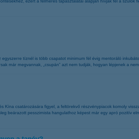
döntésekhez, ezért a felmérés tapasztalatai alapján hívják fel a szülő
z egyszerre tíznél is több csapatot minimum fél évig mentoráló inkubát
 társak már megvannak, „csupán” azt nem tudják, hogyan lépjenek a nem
s Kína csatározására figyel, a feltörekvő részvénypiacok komoly viss
leg beárazott pesszimista hangulathoz képest már egy apró pozitív elmo
nyen a tanév?