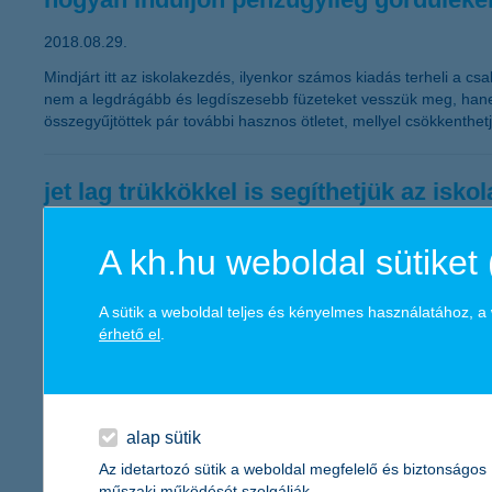
2018.08.29.
Mindjárt itt az iskolakezdés, ilyenkor számos kiadás terheli a 
nem a legdrágább és legdíszesebb füzeteket vesszük meg, hanem 
összegyűjtöttek pár további hasznos ötletet, mellyel csökkenthet
jet lag trükkökkel is segíthetjük az isko
2018.08.29.
A kh.hu weboldal sütiket 
Habár szó sincs távoli tájakra induló utazásról, valójában gyer
időzónákkal kell megbirkóznia szervezetünknek. A K&H gyógyvar
A sütik a weboldal teljes és kényelmes használatához, 
az iskolakezdést a felnőtteknél már jól bevált jet lag trükkökkel.
érhető el
.
kereskedelmi háborúból devizaháború
2018.08.24.
alap sütik
Az amerikai kereskedelmi korlátozásokra Kína devizája gyengítés
Az idetartozó sütik a weboldal megfelelő és biztonságos
Trump szavai ugyan átmenetileg véget vetettek, hiába próbálja azo
műszaki működését szolgálják.