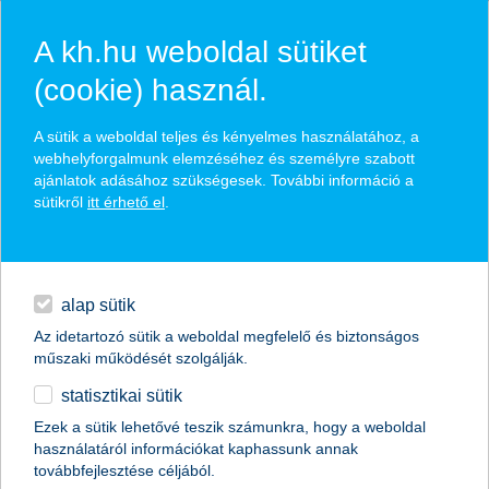
A kh.hu weboldal sütiket
(cookie) használ.
hírek és hivatalos
A sütik a weboldal teljes és kényelmes használatához, a
közzétételek
webhelyforgalmunk elemzéséhez és személyre szabott
ajánlatok adásához szükségesek. További információ a
sütikről
itt érhető el
.
egyéb
English
alap sütik
Az idetartozó sütik a weboldal megfelelő és biztonságos
műszaki működését szolgálják.
statisztikai sütik
a cégeknél már központi kérdés a
Ezek a sütik lehetővé teszik számunkra, hogy a weboldal
használatáról információkat kaphassunk annak
fenntarthatóság és a digitalizáció
továbbfejlesztése céljából.