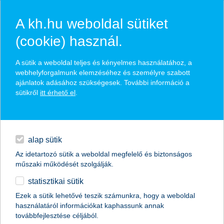
A kh.hu weboldal sütiket
(cookie) használ.
hírek és hivatalos
A sütik a weboldal teljes és kényelmes használatához, a
közzétételek
webhelyforgalmunk elemzéséhez és személyre szabott
ajánlatok adásához szükségesek. További információ a
sütikről
itt érhető el
.
egyéb
English
alap sütik
Az idetartozó sütik a weboldal megfelelő és biztonságos
műszaki működését szolgálják.
statisztikai sütik
A K&H kapta a “The Bank of the Year in
Ezek a sütik lehetővé teszik számunkra, hogy a weboldal
használatáról információkat kaphassunk annak
Hungary
továbbfejlesztése céljából.