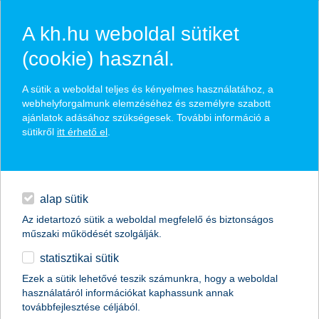
A kh.hu weboldal sütiket
(cookie) használ.
hírek és hivatalos
A sütik a weboldal teljes és kényelmes használatához, a
közzétételek
webhelyforgalmunk elemzéséhez és személyre szabott
ajánlatok adásához szükségesek. További információ a
sütikről
itt érhető el
.
egyéb
English
alap sütik
Az idetartozó sütik a weboldal megfelelő és biztonságos
műszaki működését szolgálják.
statisztikai sütik
testi-lelki megújulást hoz a tavasz
Ezek a sütik lehetővé teszik számunkra, hogy a weboldal
használatáról információkat kaphassunk annak
a K&H gyógyvarázs mesedoktorok újra gyógyítanak
továbbfejlesztése céljából.