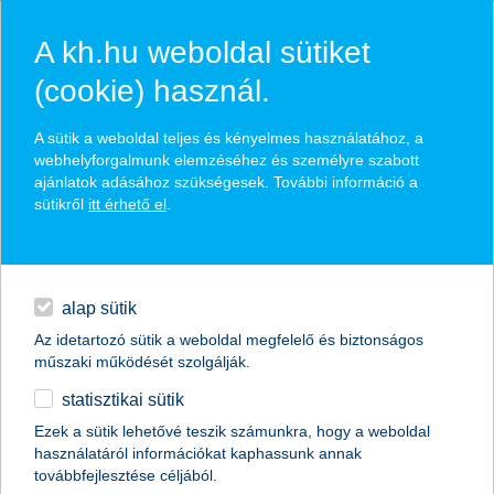
A kh.hu weboldal sütiket
(cookie) használ.
hírek és hivatalos
A sütik a weboldal teljes és kényelmes használatához, a
közzétételek
webhelyforgalmunk elemzéséhez és személyre szabott
ajánlatok adásához szükségesek. További információ a
sütikről
itt érhető el
.
egyéb
English
alap sütik
Az idetartozó sütik a weboldal megfelelő és biztonságos
műszaki működését szolgálják.
statisztikai sütik
2017 a kihívás éve lesz a befektetőknek
Ezek a sütik lehetővé teszik számunkra, hogy a weboldal
használatáról információkat kaphassunk annak
2016.11.30.
továbbfejlesztése céljából.