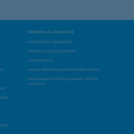
feltételek és kondíciók
hirdetmények / díjjegyzékek
általános szerződési feltételek
üzletszabályzat
se
aktuális, MNB által közzétett BUBOR értékek
kifejezéseket ismertető fogalomtár a fizetési
számlához
zat
dezése
örténő