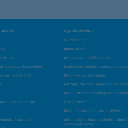
rmációk
ügyfélvédelem
fizetési moratórium
rtál
panaszkezelés
ne fizetés
gyűjtőszámlahitel információk
al kapcsolatos közzétételek
természetes személyek adósságrendezé
lőzés, FATCA, CRS
MNB – Pénzügyi Navigátor
s
Pénzügyi Navigátor Tanácsadó Irodaháló
MNB - Értékpapír egyenleg online lekér
kapcsolatos információk
OBA tájékoztató
k
MNB – Felelős döntésekkel a jövőnkért
 termék tájékoztatók
előzetes tájékoztatás elektronikus úton t
szerződéskötéshez