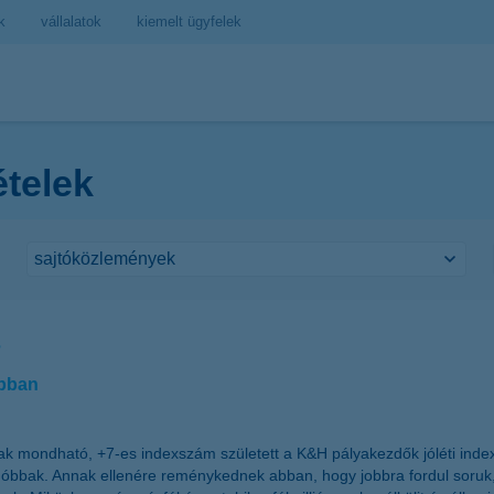
k
vállalatok
kiemelt ügyfelek
ételek
s
abban
ak mondható, +7-es indexszám született a K&H pályakezdők jóléti inde
dóbbak. Annak ellenére reménykednek abban, hogy jobbra fordul soruk