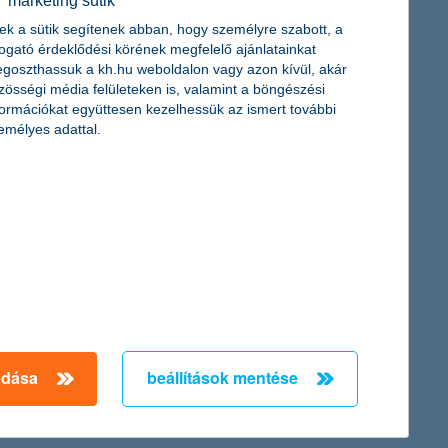
marketing sütik
ek a sütik segítenek abban, hogy személyre szabott, a
togató érdeklődési körének megfelelő ajánlatainkat
goszthassuk a kh.hu weboldalon vagy azon kívül, akár
zösségi média felületeken is, valamint a böngészési
formációkat együttesen kezelhessük az ismert további
emélyes adattal.
oktorok jóvoltából. A program két éves születésnapja
idáig a legtöbb meseolvasót fogadta.
uit
ekben az idei tanévben. Elsőként a Kunmadarasi Általános Iskola
 de első budapesti látogatását is jelentette.
adása
beállítások mentése
← Első
Előző
Következő
utolsó →