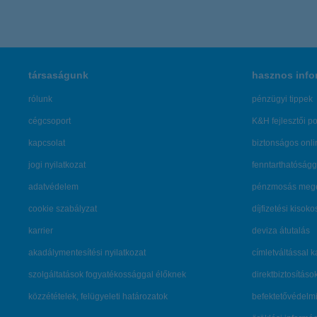
társaságunk
hasznos info
rólunk
pénzügyi tippek
cégcsoport
K&H fejlesztői po
kapcsolat
biztonságos onli
jogi nyilatkozat
fenntarthatóságg
adatvédelem
pénzmosás mege
cookie szabályzat
díjfizetési kisoko
karrier
deviza átutalás
akadálymentesítési nyilatkozat
címletváltással 
szolgáltatások fogyatékossággal élőknek
direktbiztosításo
közzétételek, felügyeleti határozatok
befektetővédelmi