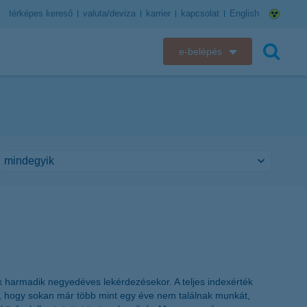
térképes kereső
valuta/deviza
karrier
kapcsolat
English
e-belépés
K&H e-bank
keresés
K&H e-posta
K&H elektronikus postaláda
K&H web Electra
K&H Biztosító ügyfélportál
K&H SZÉP Kártya
x harmadik negyedéves lekérdezésekor. A teljes indexérték
K&H e-kártyafelület
, hogy sokan már több mint egy éve nem találnak munkát,