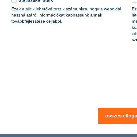
statisztikai sütik
i nyugdíjából a jövőben.
Ezek a sütik lehetővé teszik számunkra, hogy a weboldal
Ez
használatáról információkat kaphassunk annak
lá
továbbfejlesztése céljából.
me
kö
in
sz
gzott el ez a mondat az ország 44 kórházában a K&H gyógyvarázs mesed
eolvasó mellett elismerést kapott a Szent László Kórház is, amely ez 
itja meg a K&H a kulturális intézmények kap
000 hátrányos helyzetű diákja részesülhet különböző kulturális élmény
certjére, amely a legtöbb gyereknek nemcsak életük első hangversenyét,
összes elfog