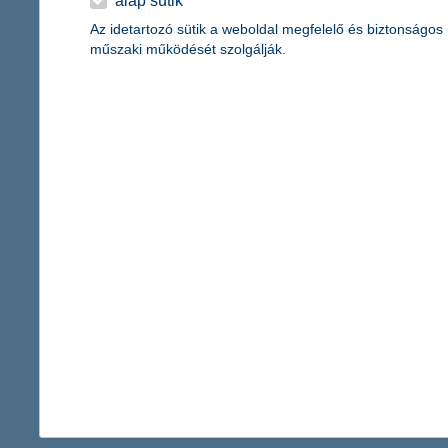
alap sütik
százaléka gondolja úgy, hogy kényelmesen meg tud élni az állam
Az idetartozó sütik a weboldal megfelelő és biztonságos
műszaki működését szolgálják.
10 000 mese a kórházakban
2015.10.27.
„Egyszer volt, hol nem volt” - több mint 10 000 alkalommal han
alkalmából rendezett fogadáson a 10 000. és a leggyakoribb mes
1000 hátrányos helyzetű gyerek előtt ny
2015.10.15.
A K&H a hátrányos helyzetűekért program jóvoltából 20 iskola 1
50 kisdiákja látogatott el a Budapesti Fesztiválzenekar Kakaókon
1 846 - 1 850 / 2 450 tétel megjelenítése.