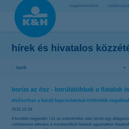
magánszemélyek
vállalkozáso
hírek és hivatalos közzét
borús az ősz - borúlátóbbak a fiatalok i
elsősorban a baráti kapcsolatokat értékelték negatív
2015.10.28.
A korábbi negyedév +11-es indexértéke után ismét egy átlagosn
csökkenése ellenére a munkanélküli fiatalok ugyanakkor bizako