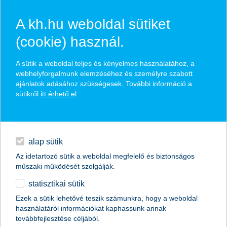
A kh.hu weboldal sütiket
(cookie) használ.
hírek és hivatalos
A sütik a weboldal teljes és kényelmes használatához, a
közzétételek
webhelyforgalmunk elemzéséhez és személyre szabott
ajánlatok adásához szükségesek. További információ a
sütikről
itt érhető el
.
egyéb
English
alap sütik
Az idetartozó sütik a weboldal megfelelő és biztonságos
műszaki működését szolgálják.
statisztikai sütik
jönnek az uniós pályázatok a zöldség-
Ezek a sütik lehetővé teszik számunkra, hogy a weboldal
használatáról információkat kaphassunk annak
és gyümölcstermesztőknek
továbbfejlesztése céljából.