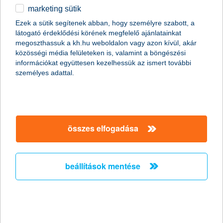
2015.12.21.
marketing sütik
A következő hónapokban több, a zöldség- és
Ezek a sütik segítenek abban, hogy személyre szabott, a
gyümölcstermesztést célzó uniós pályázati kiírás fog megjelenni,
látogató érdeklődési körének megfelelő ajánlatainkat
amelyek tovább növelhetik a mezőgazdaságban a legnagyobb
megoszthassuk a kh.hu weboldalon vagy azon kívül, akár
munkaerőt foglalkoztató szektor termelékenységét – mondta el
közösségi média felületeken is, valamint a böngészési
Tresó István, a K&H Agrárfejlesztési főosztály vezetője.
információkat együttesen kezelhessük az ismert további
személyes adattal.
a kamatcsökkentésre a befektetők is
léptek
2015.12.16.
összes elfogadása
„A Magyar Nemzeti Bank folyamatos kamatcsökkentésére a
lakossági befektetők is válaszoltak. Egyrészt elmozdultak a
magasabb hozamlehetőséget kínáló befektetések irányába,
beállítások mentése
másrészt egyre hosszabb időtávban gondolkodnak, ami szintén
jó hatással van a hozamlehetőségre. Ma már a megtakarítók
alig több mint 10%-a tervez egy évnél rövidebb időtávra - derül
ki a K&H befektetői felmérésből.