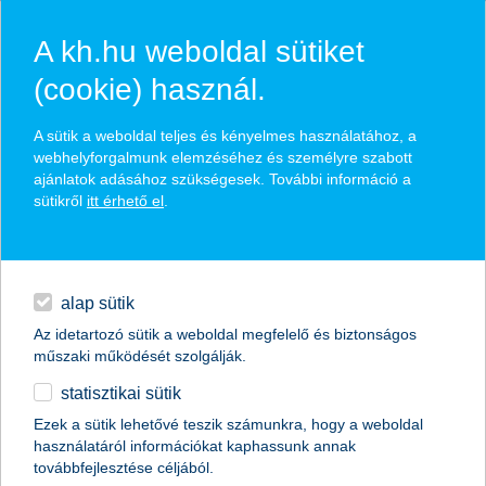
A kh.hu weboldal sütiket
(cookie) használ.
hírek és hivatalos
A sütik a weboldal teljes és kényelmes használatához, a
közzétételek
webhelyforgalmunk elemzéséhez és személyre szabott
ajánlatok adásához szükségesek. További információ a
sütikről
itt érhető el
.
egyéb
English
alap sütik
Az idetartozó sütik a weboldal megfelelő és biztonságos
műszaki működését szolgálják.
statisztikai sütik
zöldbe borul Európa
Ezek a sütik lehetővé teszik számunkra, hogy a weboldal
használatáról információkat kaphassunk annak
szemléletváltást és technológiai fejlődést sürget a
továbbfejlesztése céljából.