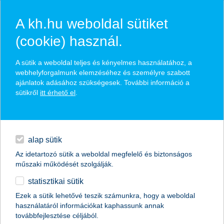
A kh.hu weboldal sütiket
(cookie) használ.
hírek és hivatalos
A sütik a weboldal teljes és kényelmes használatához, a
közzétételek
webhelyforgalmunk elemzéséhez és személyre szabott
ajánlatok adásához szükségesek. További információ a
sütikről
itt érhető el
.
egyéb
English
alap sütik
Az idetartozó sütik a weboldal megfelelő és biztonságos
műszaki működését szolgálják.
statisztikai sütik
a Simple On You lett a Cápák között
Ezek a sütik lehetővé teszik számunkra, hogy a weboldal
használatáról információkat kaphassunk annak
K&H az innovációért különdíj nyertese
továbbfejlesztése céljából.