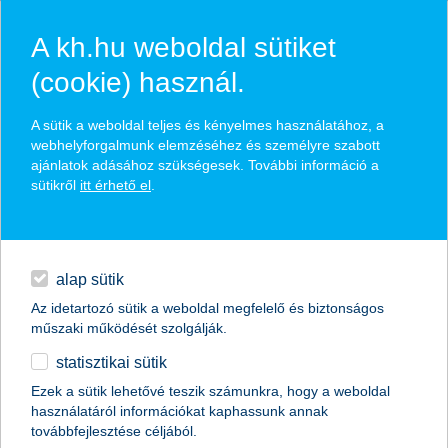
A kh.hu weboldal sütiket
(cookie) használ.
hírek és hivatalos
A sütik a weboldal teljes és kényelmes használatához, a
közzétételek
webhelyforgalmunk elemzéséhez és személyre szabott
ajánlatok adásához szükségesek. További információ a
sütikről
itt érhető el
.
egyéb
English
alap sütik
Az idetartozó sütik a weboldal megfelelő és biztonságos
műszaki működését szolgálják.
statisztikai sütik
Ezek a sütik lehetővé teszik számunkra, hogy a weboldal
használatáról információkat kaphassunk annak
Előző
Következő
továbbfejlesztése céljából.