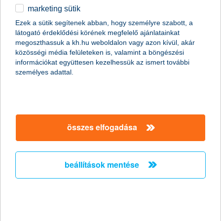
marketing sütik
ismét lendületet vett a vállalati
Ezek a sütik segítenek abban, hogy személyre szabott, a
innováció - különösen a digitális
látogató érdeklődési körének megfelelő ajánlatainkat
fejlesztések terén
megoszthassuk a kh.hu weboldalon vagy azon kívül, akár
közösségi média felületeken is, valamint a böngészési
elsősorban a kis- és közepes vállalatok húzták az
információkat együttesen kezelhessük az ismert további
indexet
személyes adattal.
2025.05.22.
Kétpontos növekedéssel 28 pontra emelkedett a K&H
innovációs index értéke 2025 első félévében. A hazai, 300 millió
forint feletti árbevétellel rendelkező vállalatok innovációs
összes elfogadása
aktivitását mérő mutató ezzel továbbra is az alacsony
kategóriában marad, ugyanakkor az elmúlt időszak visszaesése
után az index visszakorrigált - különösen a digitális fejlesztések
és a stratégiai tervezés terén, köszönhetően a kis- és közepes
beállítások mentése
cégek innovációs tevékenységének.
A K&H Bank nettó profitja 8 milliárd
forintot ért el, miközben 48 milliárd