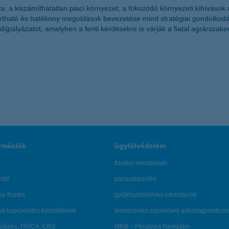
 a kiszámíthatatlan piaci környezet, a fokozódó környezeti kihívások új
artható és hatékony megoldások bevezetése mind stratégiai gondolkodás
íjpályázatot, amelyben a fenti kérdésekre is várják a fiatal agrársza
rmációk
ügyfélvédelem
fizetési moratórium
rtál
panaszkezelés
ne fizetés
gyűjtőszámlahitel információk
al kapcsolatos közzétételek
természetes személyek adósságrendezé
lőzés, FATCA, CRS
MNB – Pénzügyi Navigátor