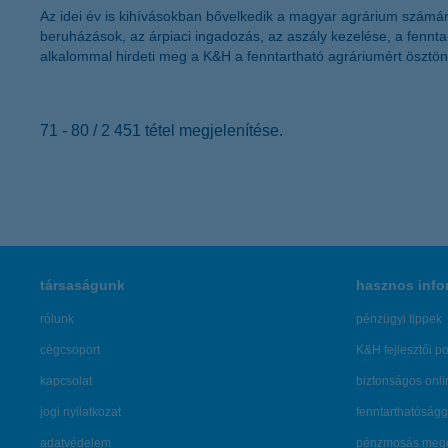
Az idei év is kihívásokban bővelkedik a magyar agrárium számára:
beruházások, az árpiaci ingadozás, az aszály kezelése, a fennt
alkalommal hirdeti meg a K&H a fenntartható agráriumért ösztönd
71 - 80 / 2 451 tétel megjelenítése.
társaságunk
hasznos info
rólunk
pénzügyi tippek
cégcsoport
K&H fejlesztői po
kapcsolat
biztonságos onli
jogi nyilatkozat
fenntarthatóságg
adatvédelem
pénzmosás mege