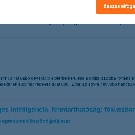
összes elfog
sárlási ingerek is érik a gyerekeket: akciók, előfizetések, játékokon 
tudatos pénzügyi minták otthon kezdődnek, és nagyban befolyásolják, ho
z impulzusköltések visszafogása olyan egyszerű alapelvek, amelyek hoss
int a fiatalabb generáció előtérbe kerülése a digitalizációba történő 
lindexének első negyedéves adataiból. Emellett egyre nagyobb hangsúly
s intelligencia, fenntarthatóság: fókuszba
ó agráriumért ösztöndíjpályázat