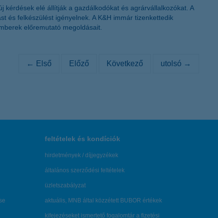
 kérdések elé állítják a gazdálkodókat és agrárvállalkozókat. A
t és felkészülést igényelnek. A K&H immár tizenkettedik
kemberek előremutató megoldásait.
← Első
Előző
Következő
utolsó →
feltételek és kondíciók
hirdetmények / díjjegyzékek
általános szerződési feltételek
üzletszabályzat
se
aktuális, MNB által közzétett BUBOR értékek
kifejezéseket ismertető fogalomtár a fizetési