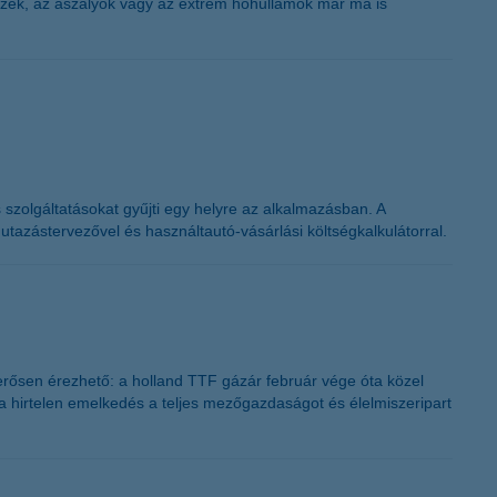
rvizek, az aszályok vagy az extrém hőhullámok már ma is
K&H token megújítás
 szolgáltatásokat gyűjti egy helyre az alkalmazásban. A
utazástervezővel és használtautó-vásárlási költségkalkulátorral.
erősen érezhető: a holland TTF gázár február vége óta közel
 a hirtelen emelkedés a teljes mezőgazdaságot és élelmiszeripart