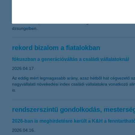
2026.04.18.
Az online térben ma már nemcsak információk, hanem folyamatos vá
őket költésre. A szülők szerepe ezért fontosabb, mint valaha: a 
okos vásárlás, a családi előfizetések átgondolt használata és a
dzsungelben.
rekord bizalom a fiatalokban
fókuszban a generációváltás a családi vállalatoknál
2026.04.17.
Az eddig mért legmagasabb arány, azaz hétből hat cégvezető szer
nagyvállalati növekedési index családi vállalatokra vonatkozó a
is.
rendszerszintű gondolkodás, mestersége
2026-ban is meghirdetésre került a K&H a fenntarthat
2026.04.16.