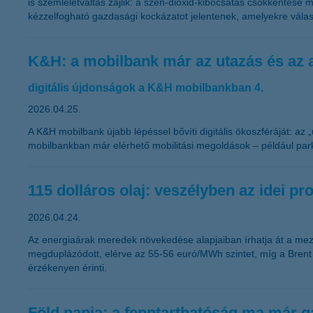
is szemléletváltás zajlik: a szén-dioxid-kibocsátás csökkentése
kézzelfogható gazdasági kockázatot jelentenek, amelyekre válasz
K&H: a mobilbank már az utazás és az 
digitális újdonságok a K&H mobilbankban 4.
2026.04.25.
A K&H mobilbank újabb lépéssel bővíti digitális ökoszféráját: az
mobilbankban már elérhető mobilitási megoldások – például parkol
115 dolláros olaj: veszélyben az idei pro
2026.04.24.
Az energiaárak meredek növekedése alapjaiban írhatja át a mező
megduplázódott, elérve az 55-56 euró/MWh szintet, míg a Brent o
érzékenyen érinti.
Föld napja: a fenntarthatóság ma már g