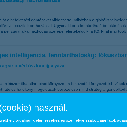
 át a befektetési döntéseket világszerte: miközben a globális felmelege
ó dollárnyi fosszilis beruházással. Ugyanakkor a fenntartható befektetése
n a pénzügyi alkalmazkodás szerepe felértékelődik: a K&H-nál már több m
s intelligencia, fenntarthatóság: fókuszba
ó agráriumért ösztöndíjpályázat
 a kiszámíthatatlan piaci környezet, a fokozódó környezeti kihívások új
artható és hatékony megoldások bevezetése mind stratégiai gondolkodás
íjpályázatot, amelyben a fenti kérdésekre is várják a fiatal agrársza
(cookie) használ.
 zsebben
a webhelyforgalmunk elemzéséhez és személyre szabott ajánlatok adás