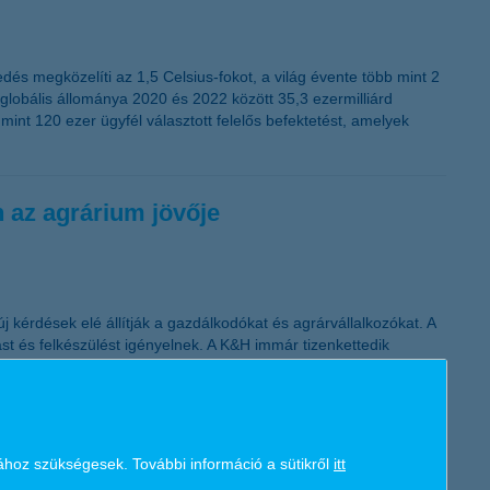
dés megközelíti az 1,5 Celsius-fokot, a világ évente több mint 2
k globális állománya 2020 és 2022 között 35,3 ezermilliárd
int 120 ezer ügyfél választott felelős befektetést, amelyek
n az agrárium jövője
 kérdések elé állítják a gazdálkodókat és agrárvállalkozókat. A
t és felkészülést igényelnek. A K&H immár tizenkettedik
kemberek előremutató megoldásait.
ához szükségesek. További információ a sütikről
itt