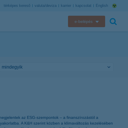
térképes kereső
valuta/deviza
karrier
kapcsolat
English
e-belépés
K&H e-bank
keresés
K&H e-posta
K&H elektronikus postaláda
K&H web Electra
K&H Biztosító ügyfélportál
K&H SZÉP Kártya
megjelentek az ESG-szempontok – a finanszírozástól a
K&H e-kártyafelület
i gyakorlatba. A K&H szerint közben a klímaváltozás kezelésében