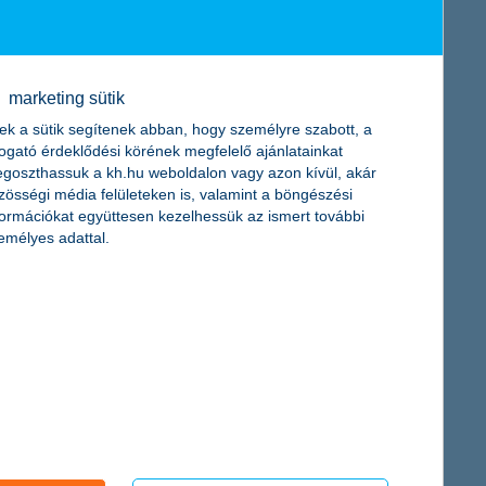
ülföldi tartózkodás során továbbra is a hazai váltású készpénz
sebbek tudatosabban használják a szállásfoglaló és értékelő
marketing sütik
k körében.
ek a sütik segítenek abban, hogy személyre szabott, a
togató érdeklődési körének megfelelő ajánlatainkat
goszthassuk a kh.hu weboldalon vagy azon kívül, akár
zösségi média felületeken is, valamint a böngészési
formációkat együttesen kezelhessük az ismert további
emélyes adattal.
lalók 20 százaléka bízik az azonnali elhelyezkedésben, ha új
A kutatás egyik legpozitívabb megállapítása, hogy az érintett
állalók magabiztosabbak a fiatalabb korosztálynál, és minden