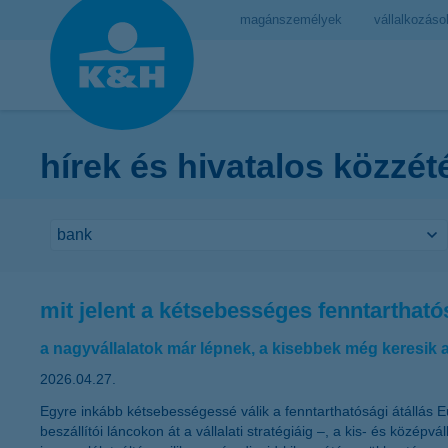
magánszemélyek
vállalkozáso
hírek és hivatalos közzét
mit jelent a kétsebességes fenntarthat
a nagyvállalatok már lépnek, a kisebbek még keresik 
2026.04.27.
Egyre inkább kétsebességessé válik a fenntarthatósági átállá
beszállítói láncokon át a vállalati stratégiáig –, a kis- és köz