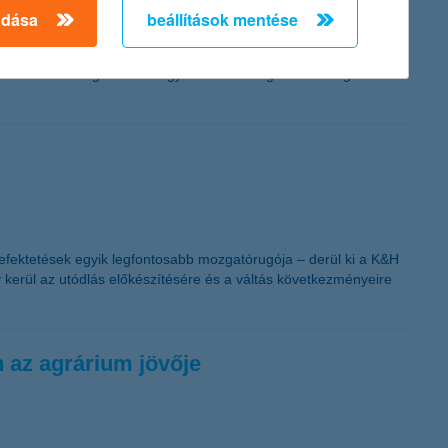
adása
beállítások mentése
belüli ajánlatok és villámgyors rendelési lehetőségek csábítják
gyan viszonyulnak a fiatalok a pénzhez a digitális világban. Az
zú távon is segíthetnek a gyerekeknek eligazodni a digitális
befektetések egyik legfontosabb mozgatórugója – derül ki a K&H
 kerül az utódlás előkészítésére és a váltás következményeire
n az agrárium jövője