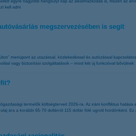
 mellett egyre nagyobb hangsúlyt kap az alkalmazkodás is, hiszen az á
t kell adni.
autóvásárlás megszervezésében is segít
 „úton” menüpont az utazással, közlekedéssel és autózással kapcsolatos
ási vagy biztosítási szolgáltatások – most két új funkcióval bővülnek: 
fit?
gazdasági termelők költségterveit 2026-ra. Az iráni konfliktus hatása 
laj ára a korábbi 65-70 dollárról 115 dollár fölé ugrott hordónként. Ez
azdasági racionalitás