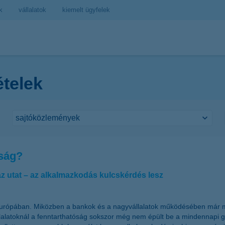
k
vállalatok
kiemelt ügyfelek
ételek
óság?
az utat – az alkalmazkodás kulcskérdés lesz
s Európában. Miközben a bankok és a nagyvállalatok működésében már 
épvállalatoknál a fenntarthatóság sokszor még nem épült be a mindennap