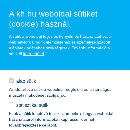
A kh.hu weboldal sütiket
(cookie) használ.
hírek és hivatalos
A sütik a weboldal teljes és kényelmes használatához, a
közzétételek
webhelyforgalmunk elemzéséhez és személyre szabott
ajánlatok adásához szükségesek. További információ a
sütikről
itt érhető el
.
egyéb
English
alap sütik
Az idetartozó sütik a weboldal megfelelő és biztonságos
műszaki működését szolgálják.
statisztikai sütik
K&H: 100 éves átlageredményt sikerült
Ezek a sütik lehetővé teszik számunkra, hogy a weboldal
használatáról információkat kaphassunk annak
felülmúlni: csinos pluszok a piacon
továbbfejlesztése céljából.