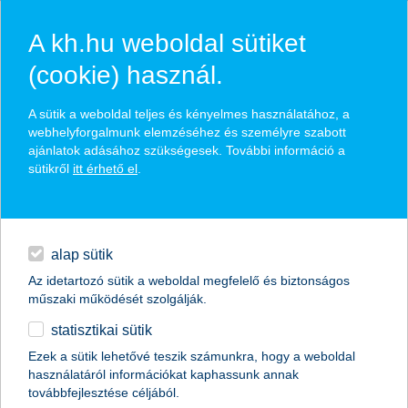
A kh.hu weboldal sütiket
(cookie) használ.
hírek és hivatalos
A sütik a weboldal teljes és kényelmes használatához, a
közzétételek
webhelyforgalmunk elemzéséhez és személyre szabott
ajánlatok adásához szükségesek. További információ a
sütikről
itt érhető el
.
egyéb
English
alap sütik
Az idetartozó sütik a weboldal megfelelő és biztonságos
műszaki működését szolgálják.
statisztikai sütik
hitelkártya egy perc alatt – az AI új
Ezek a sütik lehetővé teszik számunkra, hogy a weboldal
használatáról információkat kaphassunk annak
szintre emeli a bankolást
továbbfejlesztése céljából.