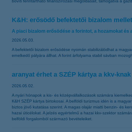
bővíti fenntartható finanszírozási megoldásait, támogatva a gazd
K&H: erősödő befektetői bizalom mellet
A piaci bizalom erősödése a forintot, a hozamokat és a
2026.05.03.
A befektetői bizalom erősödése nyomán stabilizálódhat a magyar
emelkedő pályára állhat. A forint árfolyama stabil sávban mozog
aranyat érhet a SZÉP kártya a kkv-kna
2026.05.02.
A nyári hónapok a kis- és középvállalkozások számára kiemelkedő
K&H SZÉP kártya birtokosai. A belföldi turizmus idén is a magyar
biztos jövő kutatása szerint. A magas olajár miatti benzin- és ke
hazai úticélokat. A jelzés egyértelmű a hazai kkv-szektor szám
belföldi forgalomból származó bevételeiket.