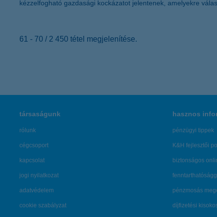
kézzelfogható gazdasági kockázatot jelentenek, amelyekre válasz
61 - 70 / 2 450 tétel megjelenítése.
társaságunk
hasznos info
rólunk
pénzügyi tippek
cégcsoport
K&H fejlesztői po
kapcsolat
biztonságos onli
jogi nyilatkozat
fenntarthatóságg
adatvédelem
pénzmosás mege
cookie szabályzat
díjfizetési kisoko