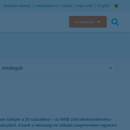
térképes kereső
valuta/deviza
karrier
kapcsolat
English
e-belépés
K&H e-bank
keresés
K&H e-posta
K&H elektronikus postaláda
K&H web Electra
K&H Biztosító ügyfélportál
K&H SZÉP Kártya
sban túllépte a 20 százalékot – az MNB zöld tőkekövetelmény-
K&H e-kártyafelület
ányából. A bank a lakossági és vállalati szegmensben egyaránt