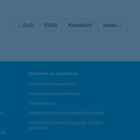
← Első
Előző
Következő
utolsó →
feltételek és kondíciók
hirdetmények / díjjegyzékek
általános szerződési feltételek
üzletszabályzat
se
aktuális, MNB által közzétett BUBOR értékek
kifejezéseket ismertető fogalomtár a fizetési
számlához
zat