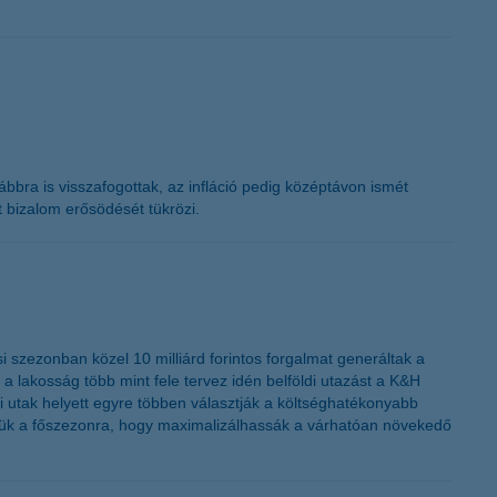
K&H token megújítás
bra is visszafogottak, az infláció pedig középtávon ismét
 bizalom erősödését tükrözi.
 szezonban közel 10 milliárd forintos forgalmat generáltak a
 a lakosság több mint fele tervez idén belföldi utazást a K&H
ldi utak helyett egyre többen választják a költséghatékonyabb
lniük a főszezonra, hogy maximalizálhassák a várhatóan növekedő