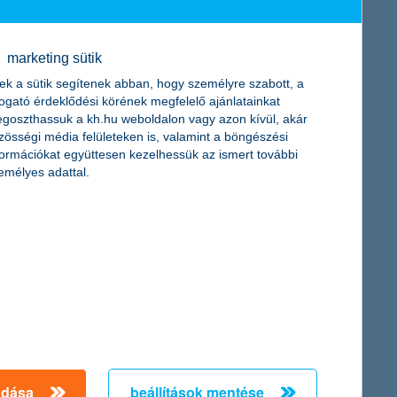
a 360-as árfolyamszintet is elérte. Az euró jegyzése jelenleg
marketing sütik
al kapcsolatos pozitív várakozásokat tükrözheti.
ek a sütik segítenek abban, hogy személyre szabott, a
togató érdeklődési körének megfelelő ajánlatainkat
goszthassuk a kh.hu weboldalon vagy azon kívül, akár
zösségi média felületeken is, valamint a böngészési
formációkat együttesen kezelhessük az ismert további
emélyes adattal.
rel elmarad a sokéves átlagtól. A szakértők szerint az aszály
legsúlyosabb aszályt is felülmúlhatja.
a 602 ezer forintot, ami több mint a duplája a tíz évvel ezelőtti
b mint nettó 746 ezer forint feletti háztartási jövedelméből már
ázalékos azok aránya, akiknek nélkülöznie kell a megélhetéshez
adása
beállítások mentése