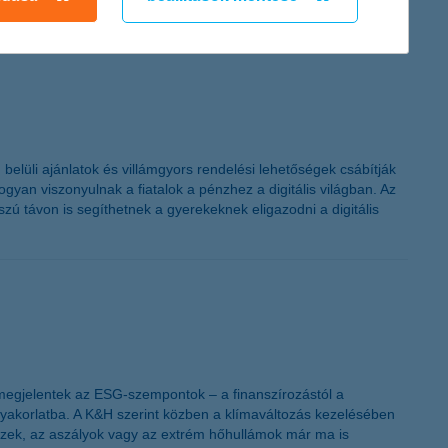
nak tartja az anyagi helyzetét.
belüli ajánlatok és villámgyors rendelési lehetőségek csábítják
gyan viszonyulnak a fiatalok a pénzhez a digitális világban. Az
zú távon is segíthetnek a gyerekeknek eligazodni a digitális
megjelentek az ESG-szempontok – a finanszírozástól a
i gyakorlatba. A K&H szerint közben a klímaváltozás kezelésében
rvizek, az aszályok vagy az extrém hőhullámok már ma is