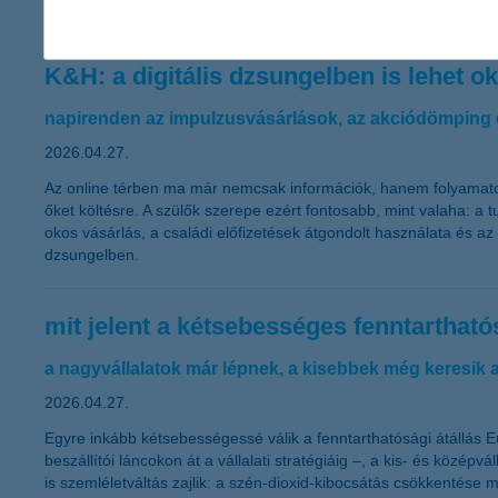
vagy hónapról hónapra élnek. Az is kiderült a kutatásból, hogy 
K&H: a digitális dzsungelben is lehet o
napirenden az impulzusvásárlások, az akciódömping
2026.04.27.
Az online térben ma már nemcsak információk, hanem folyamatos vá
őket költésre. A szülők szerepe ezért fontosabb, mint valaha: a 
okos vásárlás, a családi előfizetések átgondolt használata és a
dzsungelben.
mit jelent a kétsebességes fenntarthat
a nagyvállalatok már lépnek, a kisebbek még keresik 
2026.04.27.
Egyre inkább kétsebességessé válik a fenntarthatósági átállá
beszállítói láncokon át a vállalati stratégiáig –, a kis- és köz
is szemléletváltás zajlik: a szén-dioxid-kibocsátás csökkentése