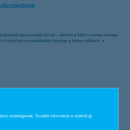
 kölcsönösök
yi kölcsönök piaca tovább bővült – derül ki a K&H a munka ünnepe
a folyósított munkáshitelek összege a felére csökkent, a
új, kifejezetten internetes fizetésekhez készült virtuális
tt vásároljanak az online térben. A virtuális kártya nem
ához szükségesek. További információ a sütikről
itt