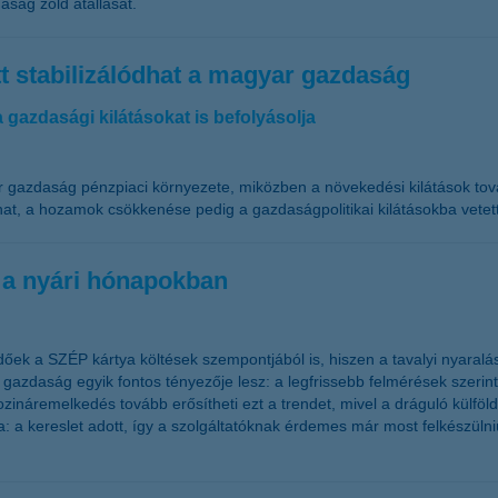
aság zöld átállását.
t stabilizálódhat a magyar gazdaság
 gazdasági kilátásokat is befolyásolja
 gazdaság pénzpiaci környezete, miközben a növekedési kilátások továb
hat, a hozamok csökkenése pedig a gazdaságpolitikai kilátásokba vetett
k a nyári hónapokban
ek a SZÉP kártya költések szempontjából is, hiszen a tavalyi nyaralási
 gazdaság egyik fontos tényezője lesz: a legfrissebb felmérések szerint
rozináremelkedés tovább erősítheti ezt a trendet, mivel a dráguló külfö
ára: a kereslet adott, így a szolgáltatóknak érdemes már most felkészü