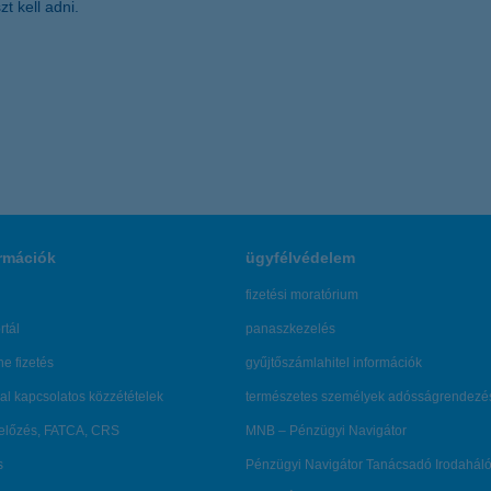
t kell adni.
rmációk
ügyfélvédelem
fizetési moratórium
rtál
panaszkezelés
ne fizetés
gyűjtőszámlahitel információk
al kapcsolatos közzétételek
természetes személyek adósságrendezé
lőzés, FATCA, CRS
MNB – Pénzügyi Navigátor
s
Pénzügyi Navigátor Tanácsadó Irodaháló