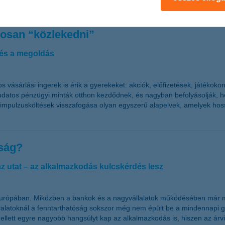
a középkorúak 25 százaléka kifejezetten biztonságosnak és kiszámítható
kosan “közlekedni”
 és a megoldás
sárlási ingerek is érik a gyerekeket: akciók, előfizetések, játékokon 
tudatos pénzügyi minták otthon kezdődnek, és nagyban befolyásolják, ho
z impulzusköltések visszafogása olyan egyszerű alapelvek, amelyek hoss
óság?
az utat – az alkalmazkodás kulcskérdés lesz
s Európában. Miközben a bankok és a nagyvállalatok működésében már 
épvállalatoknál a fenntarthatóság sokszor még nem épült be a mindennap
 mellett egyre nagyobb hangsúlyt kap az alkalmazkodás is, hiszen az á