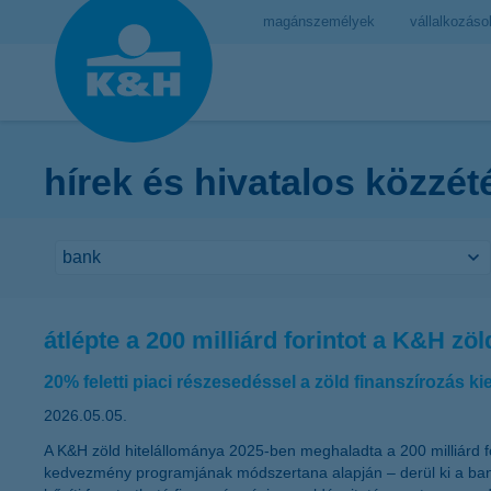
magánszemélyek
vállalkozáso
hírek és hivatalos közzét
átlépte a 200 milliárd forintot a K&H zö
20% feletti piaci részesedéssel a zöld finanszírozás k
2026.05.05.
A K&H zöld hitelállománya 2025-ben meghaladta a 200 milliárd f
kedvezmény programjának módszertana alapján – derül ki a bank