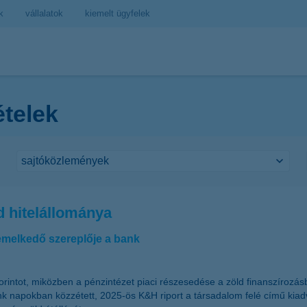
k
vállalatok
kiemelt ügyfelek
ételek
ld hitelállománya
iemelkedő szereplője a bank
orintot, miközben a pénzintézet piaci részesedése a zöld finanszírozá
 napokban közzétett, 2025-ös K&H riport a társadalom felé című kiadv