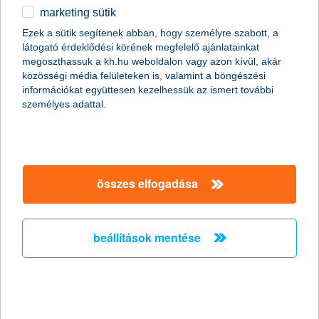
2026.06.18.
marketing sütik
A magyar gazdaságpolitikai hírek fókuszába kerültek a kis- és
Ezek a sütik segítenek abban, hogy személyre szabott, a
középvállalkozások versenyképességét érintő tervek. A
látogató érdeklődési körének megfelelő ajánlatainkat
májusban megalakult új kormány a jogállamisági kérdések
megoszthassuk a kh.hu weboldalon vagy azon kívül, akár
rendezését és az európai uniós források lehívását jelölte meg a
közösségi média felületeken is, valamint a böngészési
piaci környezet stabilizálásának egyik fő eszközeként. A K&H
információkat együttesen kezelhessük az ismert további
bizalmi index eredményei strukturális elmozdulást mutatnak a
személyes adattal.
hazai kkv-szektor forrásszerzési stratégiájában – kérdés, hogy
az új kormányzati ciklus gazdaságpolitikai prioritásai, az uniós
alapok lehívása és a nemzeti makrokörnyezet ezt a trendet
milyen irányba fogja lendíteni.
összes elfogadása
K&H: a közlekedési balesetektől
tartanak leginkább az ügyfelek
beállítások mentése
kirajzolódtak a mikrobiztosítások első
ügyfélkedvencei
2026.06.16.
A K&H mobilbankban 2026 márciusától elérhető