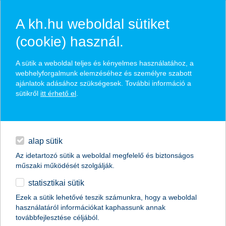
A kh.hu weboldal sütiket
(cookie) használ.
hírek és hivatalos
A sütik a weboldal teljes és kényelmes használatához, a
közzétételek
webhelyforgalmunk elemzéséhez és személyre szabott
ajánlatok adásához szükségesek. További információ a
sütikről
itt érhető el
.
egyéb
English
alap sütik
Az idetartozó sütik a weboldal megfelelő és biztonságos
műszaki működését szolgálják.
statisztikai sütik
fókuszban az uniós források és a
Ezek a sütik lehetővé teszik számunkra, hogy a weboldal
használatáról információkat kaphassunk annak
modernizáció
továbbfejlesztése céljából.