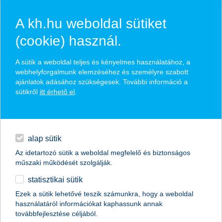
A kh.hu weboldal sütiket
(cookie) használ.
hírek és hivatalos
A sütik a weboldal teljes és kényelmes használatához, a
közzétételek
webhelyforgalmunk elemzéséhez és személyre szabott
ajánlatok adásához szükségesek. További információ a
sütikről
itt érhető el
.
egyéb
English
alap sütik
Az idetartozó sütik a weboldal megfelelő és biztonságos
műszaki működését szolgálják.
statisztikai sütik
70 000 beteg és 2000 hátrányos
Ezek a sütik lehetővé teszik számunkra, hogy a weboldal
használatáról információkat kaphassunk annak
helyzetű gyereket segített 2014-ben a
továbbfejlesztése céljából.
K&H Csoport