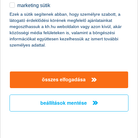
marketing sütik
2015.07.21.
Ezek a sütik segítenek abban, hogy személyre szabott, a
látogató érdeklődési körének megfelelő ajánlatainkat
70 000 beteg gyermek gyógyulásához, 1700 hátrányos helyzetű
megoszthassuk a kh.hu weboldalon vagy azon kívül, akár
gyerek sportolásához, és 300 rászoruló iskolás kulturális
közösségi média felületeken is, valamint a böngészési
programjaihoz járult hozzá a K&H az elmúlt évben. Többek
információkat együttesen kezelhessük az ismert további
között ezek a számok kerültek be a K&H Csoport 2014-es
személyes adattal.
fenntarthatósági jelentésébe, amit immár 9. alkalommal adott ki
a vállalat.
szerencsés helyzetben az MNB
összes elfogadása
2015.07.20.
„A görög krízis rendeződése és a Fed húzódó kamatemelése is
a magyar jegybank malmára hajtja a vizet, így újból
beállítások mentése
kamatcsökkentésre számíthatunk” - nyilatkozta Horváth István,
a K&H Alapkezelő befektetési igazgatója.
a kkv-k fogékonyak az elektronikus