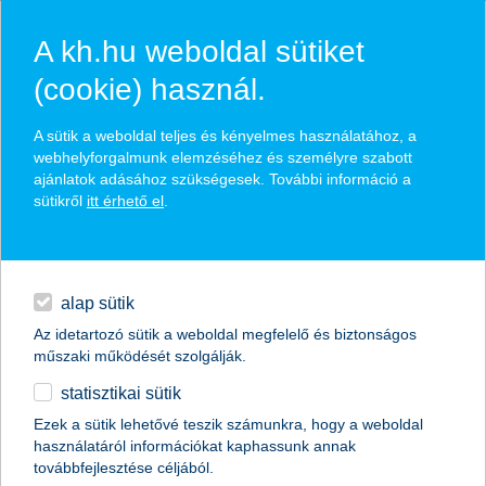
A kh.hu weboldal sütiket
(cookie) használ.
hírek és hivatalos
A sütik a weboldal teljes és kényelmes használatához, a
közzétételek
webhelyforgalmunk elemzéséhez és személyre szabott
ajánlatok adásához szükségesek. További információ a
sütikről
itt érhető el
.
egyéb
English
alap sütik
Az idetartozó sütik a weboldal megfelelő és biztonságos
műszaki működését szolgálják.
statisztikai sütik
K&H: a magyarok ötödénél kimarad a
Ezek a sütik lehetővé teszik számunkra, hogy a weboldal
használatáról információkat kaphassunk annak
nyaralás
továbbfejlesztése céljából.