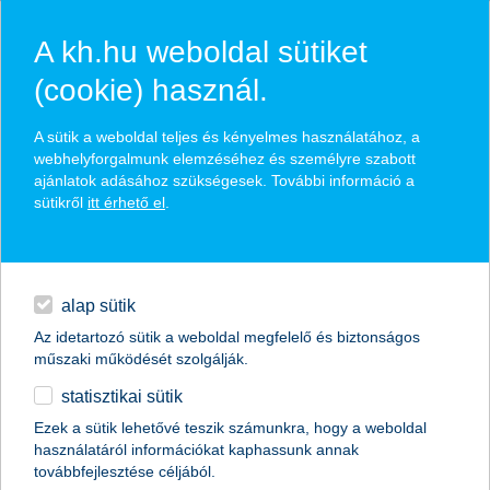
A kh.hu weboldal sütiket
(cookie) használ.
hírek és hivatalos
A sütik a weboldal teljes és kényelmes használatához, a
közzétételek
webhelyforgalmunk elemzéséhez és személyre szabott
ajánlatok adásához szükségesek. További információ a
sütikről
itt érhető el
.
egyéb
English
alap sütik
Az idetartozó sütik a weboldal megfelelő és biztonságos
műszaki működését szolgálják.
statisztikai sütik
egy bank is aktív része lehet a
Ezek a sütik lehetővé teszik számunkra, hogy a weboldal
használatáról információkat kaphassunk annak
társadalomnak
továbbfejlesztése céljából.