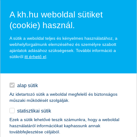
A kh.hu weboldal sütiket
(cookie) használ.
hírek és hivatalos
A sütik a weboldal teljes és kényelmes használatához, a
közzétételek
webhelyforgalmunk elemzéséhez és személyre szabott
ajánlatok adásához szükségesek. További információ a
sütikről
itt érhető el
.
egyéb
English
alap sütik
Az idetartozó sütik a weboldal megfelelő és biztonságos
műszaki működését szolgálják.
statisztikai sütik
az európai jegybankárok végzik el a
Ezek a sütik lehetővé teszik számunkra, hogy a weboldal
használatáról információkat kaphassunk annak
kezdőrúgást?
továbbfejlesztése céljából.