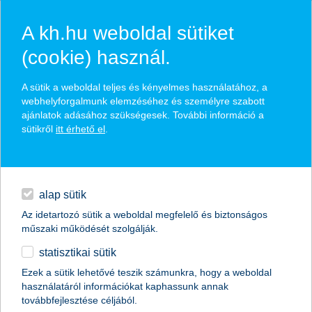
A kh.hu weboldal sütiket
(cookie) használ.
hírek és hivatalos
A sütik a weboldal teljes és kényelmes használatához, a
közzétételek
webhelyforgalmunk elemzéséhez és személyre szabott
ajánlatok adásához szükségesek. További információ a
sütikről
itt érhető el
.
egyéb
English
alap sütik
Az idetartozó sütik a weboldal megfelelő és biztonságos
műszaki működését szolgálják.
statisztikai sütik
változatos lehetőségeket kaptak a pécsi
Ezek a sütik lehetővé teszik számunkra, hogy a weboldal
használatáról információkat kaphassunk annak
vállalkozók üzleteik fejlesztésére
továbbfejlesztése céljából.