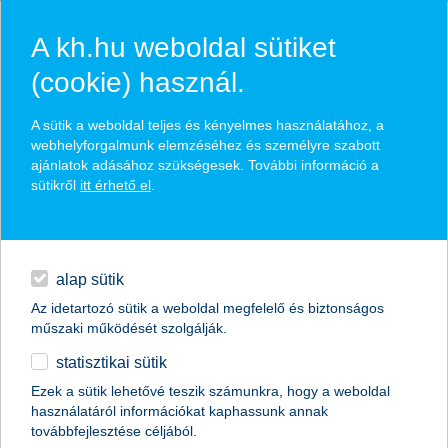
A kh.hu weboldal sütiket
(cookie) használ.
hírek és hivatalos
A sütik a weboldal teljes és kényelmes használatához, a
közzétételek
webhelyforgalmunk elemzéséhez és személyre szabott
ajánlatok adásához szükségesek. További információ a
sütikről
itt érhető el
.
egyéb
English
alap sütik
Az idetartozó sütik a weboldal megfelelő és biztonságos
műszaki működését szolgálják.
statisztikai sütik
a fogyatékosságot látjuk vagy a
Ezek a sütik lehetővé teszik számunkra, hogy a weboldal
használatáról információkat kaphassunk annak
sportteljesítményt?
továbbfejlesztése céljából.