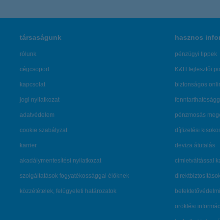
társaságunk
hasznos info
rólunk
pénzügyi tippek
cégcsoport
K&H fejlesztői po
kapcsolat
biztonságos onli
jogi nyilatkozat
fenntarthatóságg
adatvédelem
pénzmosás mege
cookie szabályzat
díjfizetési kisoko
karrier
deviza átutalás
akadálymentesítési nyilatkozat
címletváltással 
szolgáltatások fogyatékossággal élőknek
direktbiztosításo
közzétételek, felügyeleti határozatok
befektetővédelmi
öröklési informá