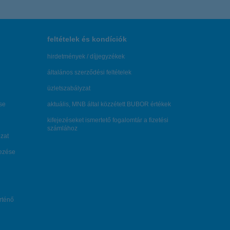
feltételek és kondíciók
hirdetmények / díjjegyzékek
általános szerződési feltételek
üzletszabályzat
se
aktuális, MNB által közzétett BUBOR értékek
kifejezéseket ismertető fogalomtár a fizetési
számlához
zat
dezése
örténő