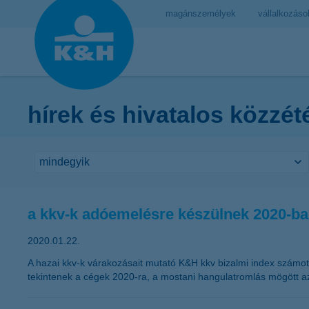
magánszemélyek
vállalkozáso
hírek és hivatalos közzét
a kkv-k adóemelésre készülnek 2020-b
2020.01.22.
A hazai kkv-k várakozásait mutató K&H kkv bizalmi index számott
tekintenek a cégek 2020-ra, a mostani hangulatromlás mögött az