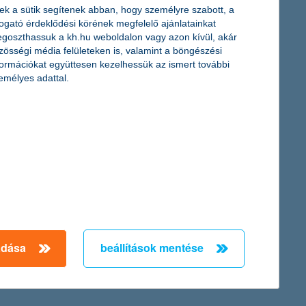
ek a sütik segítenek abban, hogy személyre szabott, a
togató érdeklődési körének megfelelő ajánlatainkat
goszthassuk a kh.hu weboldalon vagy azon kívül, akár
zösségi média felületeken is, valamint a böngészési
 Így ennek érdekében sokszor feladni kényszerülünk kényelmes
formációkat együttesen kezelhessük az ismert további
ámára ne csupán bankszámlájuk magas egyenlegét jelentse,
emélyes adattal.
ítését napi rutinunkba nem csak pénztárcánk köszöni majd meg,
a, akik újévi fogadalma között szerepel az önkénteskedés, a
adása
beállítások mentése
← Első
Előző
Következő
utolsó →