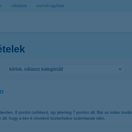
k
vállalatok
kiemelt ügyfelek
ételek
an
evően, 8 pontot csökkent, így jelenleg 7 ponton áll. Bár az index tov
 áll, hogy a kkv-k növekvő közterhekre számítanak idén.