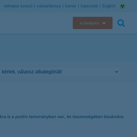
térképes kereső
valuta/deviza
karrier
kapcsolat
English
e-belépés
K&H e-bank
keresés
K&H e-posta
K&H elektronikus postaláda
K&H web Electra
K&H Biztosító ügyfélportál
K&H SZÉP Kártya
ábbra is a pozitív tartományban van, és összességében bizakodva
K&H e-kártyafelület