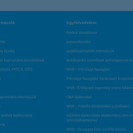
rmációk
ügyfélvédelem
fizetési moratórium
rtál
panaszkezelés
ne fizetés
gyűjtőszámlahitel információk
al kapcsolatos közzétételek
természetes személyek adósságrendezé
lőzés, FATCA, CRS
MNB – Pénzügyi Navigátor
s
Pénzügyi Navigátor Tanácsadó Irodaháló
MNB - Értékpapír egyenleg online lekér
kapcsolatos információk
OBA tájékoztató
k
MNB – Felelős döntésekkel a jövőnkért
 termék tájékoztatók
előzetes tájékoztatás elektronikus úton t
szerződéskötéshez
ciók
MNB - Országos Fiók- és ATM kereső