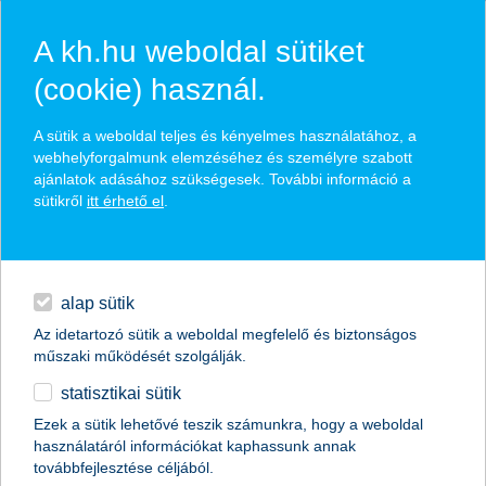
A kh.hu weboldal sütiket
(cookie) használ.
hírek és hivatalos
A sütik a weboldal teljes és kényelmes használatához, a
közzétételek
webhelyforgalmunk elemzéséhez és személyre szabott
ajánlatok adásához szükségesek. További információ a
sütikről
itt érhető el
.
egyéb
English
alap sütik
Az idetartozó sütik a weboldal megfelelő és biztonságos
műszaki működését szolgálják.
statisztikai sütik
vége a körülményes PIN-kód
Ezek a sütik lehetővé teszik számunkra, hogy a weboldal
használatáról információkat kaphassunk annak
lekérdezésnek
továbbfejlesztése céljából.