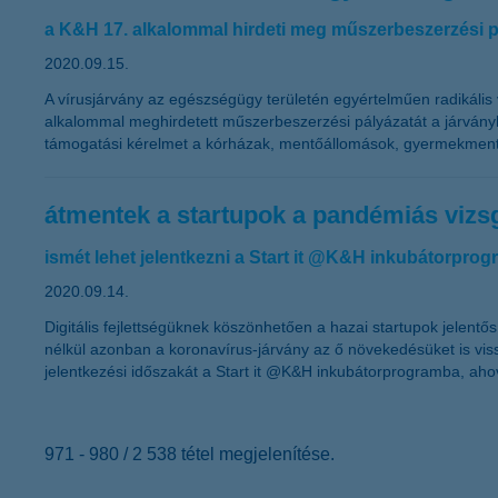
a K&H 17. alkalommal hirdeti meg műszerbeszerzési p
2020.09.15.
A vírusjárvány az egészségügy területén egyértelműen radikális
alkalommal meghirdetett műszerbeszerzési pályázatát a járványh
támogatási kérelmet a kórházak, mentőállomások, gyermekmentő
átmentek a startupok a pandémiás vizs
ismét lehet jelentkezni a Start it @K&H inkubátorpro
2020.09.14.
Digitális fejlettségüknek köszönhetően a hazai startupok jelent
nélkül azonban a koronavírus-járvány az ő növekedésüket is vissz
jelentkezési időszakát a Start it @K&H inkubátorprogramba, ahová
971 - 980 / 2 538 tétel megjelenítése.