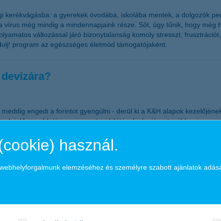
régi kerékvágásba: a gyerekek óvodába, iskolába mentek, a dolgozók p
 a vírus még mindig a mindennapjaink része. Sőt, úgy tűnik, hogy még
olyamatos változással járó bizonytalanság komoly stresszt, frusztrációt
zdulj! program az egészséges életmód támogatójaként.
r devizára?
y meddig engedi a forintot gyengülni - derül ki a K&H alapok kezelőjén
dni. Hosszabb távon - a mostani kilátások alapján - továbbra is a mag
(cookie) használ.
ának a mamahotelből?
a webhelyforgalmunk elemzéséhez és személyre szabott ajánlatok adás
ből oldaná meg a vásárlást
lből”, többségük – 58 százalékuk – még csak tervezgeti a kirepülést a
ly tagjainak közel ötöde szeretne lakást vásárolni három éven belül, 