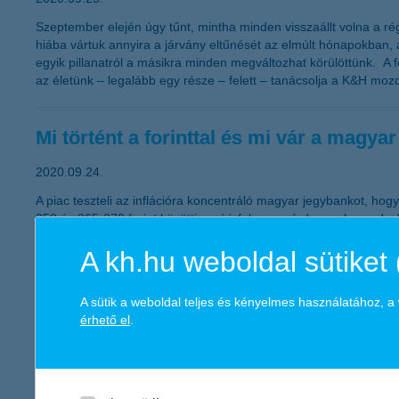
Szeptember elején úgy tűnt, mintha minden visszaállt volna a 
hiába vártuk annyira a járvány eltűnését az elmúlt hónapokban,
egyik pillanatról a másikra minden megváltozhat körülöttünk. A f
az életünk – legalább egy része – felett – tanácsolja a K&H mo
Mi történt a forinttal és mi vár a magya
2020.09.24.
A piac teszteli az inflációra koncentráló magyar jegybankot, hog
350 és 365-370 forint közötti euróárfolyamra érdemes berendezke
A kh.hu weboldal sütiket 
menni vagy nem menni? hányan távozn
A sütik a weboldal teljes és kényelmes használatához, 
a költözést tervező fiatalok túlnyomó része lakáshitel
érhető el
.
2020.09.23.
Miközben a fiatalok 32 százaléka mielőbb elköltözne a “mamahote
kérdésnek – áll a K&H ifjúsági indexében. A 19-29 éves korosztá