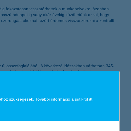
edig fokozatosan visszatérhettek a munkahelyekre. Azonban
 hosszú hónapokig vagy akár évekig küzdhetünk azzal, hogy
, szorongást okozhat, ezért érdemes visszaszerezni a kontrollt
ek új összefoglalójából. A következő időszakban várhatóan 345-
yar deviza lassú értékvesztésére lehet számítani.
ához szükségesek. További információ a sütikről
itt
 szülői házból, de nem ezt tartják most a legfontosabb
74 százalékuk kisebb-nagyobb lakáshitel segítségével tenné meg