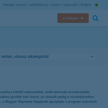
térképes kereső
valuta/deviza
karrier
kapcsolat
English
e-belépés
K&H e-bank
keresés
K&H e-posta
K&H elektronikus postaláda
K&H web Electra
K&H Biztosító ügyfélportál
K&H SZÉP Kártya
mányokhoz kötődő népmeséket, amik nemcsak szórakoztatók,
ához járultak már hozzá, az olvasók pedig a vírushelyzethez
K&H e-kártyafelület
jon, a Magyar Népmese Napjának apropóján a program szervezői