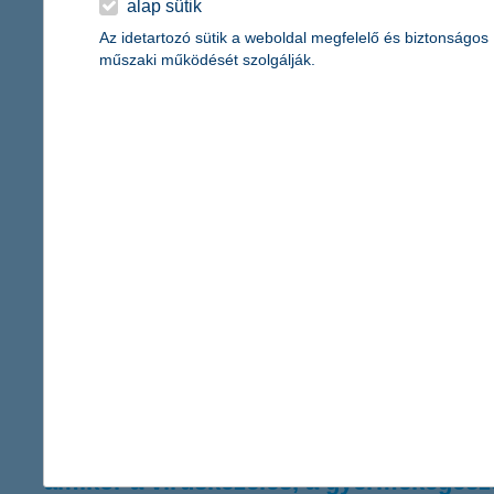
ezt. Az érintett fiataloknak az augusztus közepén érvényes feltét
alap sütik
állnak és jogosultak az államilag támogatott – csok-os – konstrukc
Az idetartozó sütik a weboldal megfelelő és biztonságos
műszaki működését szolgálják.
most ne számítsunk béremelésre
2020.09.18.
Erősen visszaesett a fizetésemelésben gondolkodó kis- és közé
tervezett béremeléssel, addig jelenleg 10-ből csupán négyen v
Összességében a keresetek stagnálása lesz jellemző a következő
juttatást ad dolgozóinak, amelyek közül a legnépszerűbb elem a
NHP Hajrá: megnő a beruházási szándék
2020.09.16.
A járvány kezdetéhez képest jobbnak érzékelik anyagi helyzetüket
finanszírozását tekintve, nem kell további lépéseket bevezetnie
amikor a víruskezelés, a gyermekegészs