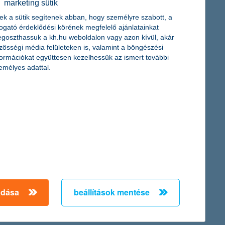
 forintot kellene fizetniük, amennyiben már családtervezés előtt
marketing sütik
ek a sütik segítenek abban, hogy személyre szabott, a
togató érdeklődési körének megfelelő ajánlatainkat
goszthassuk a kh.hu weboldalon vagy azon kívül, akár
zösségi média felületeken is, valamint a böngészési
formációkat együttesen kezelhessük az ismert további
emélyes adattal.
ján. Amíg az előző negyedévben még a cégek 70 százaléka
olkodók aránya, ami már évek óta nem volt jellemző.
ddigi béreken. A munkaadók közel fele tervezi, hogy cafeteria
int. A vállalkozások 40 százaléka ugyanis úgy véli, hogy saját
ásával együtt egyre nő a beruházási hitelek népszerűsége.
adása
beállítások mentése