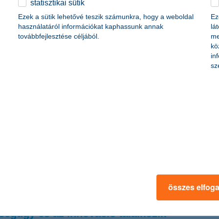
elek alapján egy 20 éves 10 millió forintos lakáshitelre havonta 65 ezer
statisztikai sütik
ióra, akkor alig több mint 55 ezer forintra jönne ki a törlesztőrészlet.
Ezek a sütik lehetővé teszik számunkra, hogy a weboldal
Ez
használatáról információkat kaphassunk annak
lá
továbbfejlesztése céljából.
me
kö
in
sz
pvállalkozások aránya a K&H kkv bizalmi index legfrissebb adatai lap
élekednek így. Ezzel szemben 12 százalékra nőtt a csökkentésben gond
 időszakra, ugyanis a vállalkozások majdnem fele nem változtatna az e
 közlekedés költségének térítése.
, ha javulnak a kkv-k pénzügyi várakozásai
 a hazai kis- és középvállalkozások a K&H júniusi ügyfélfelmérése szer
 az év végéig. Az NHP Hajrá iránt nagy a kereslet, a várakozások javul
összes elfog
égügy és az innováció találkozik