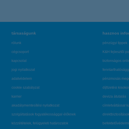
társaságunk
hasznos info
rólunk
pénzügyi tippek
cégcsoport
K&H fejlesztői po
kapcsolat
biztonságos onli
jogi nyilatkozat
fenntarthatóságg
adatvédelem
pénzmosás mege
cookie szabályzat
díjfizetési kisoko
karrier
deviza átutalás
akadálymentesítési nyilatkozat
címletváltással 
szolgáltatások fogyatékossággal élőknek
direktbiztosításo
közzétételek, felügyeleti határozatok
befektetővédelmi