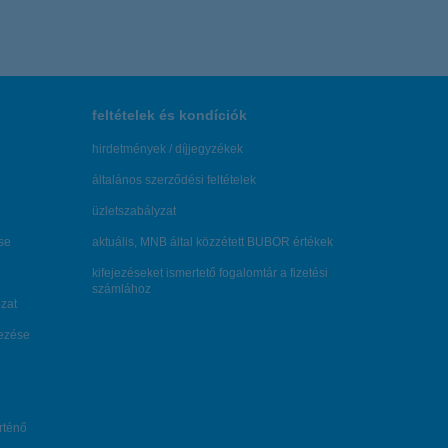
feltételek és kondíciók
hirdetmények / díjjegyzékek
általános szerződési feltételek
üzletszabályzat
se
aktuális, MNB által közzétett BUBOR értékek
kifejezéseket ismertető fogalomtár a fizetési
számlához
zat
dezése
örténő