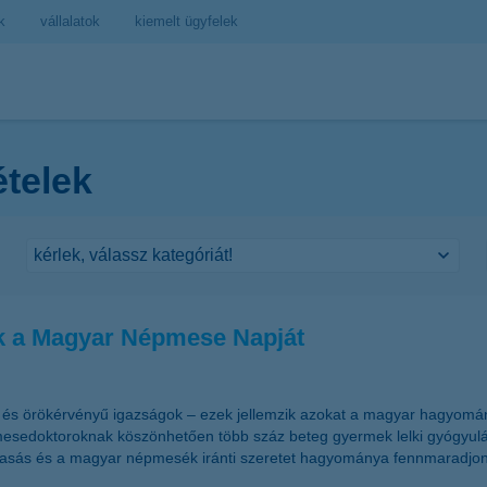
k
vállalatok
kiemelt ügyfelek
ételek
jük a Magyar Népmese Napját
k és örökérvényű igazságok – ezek jellemzik azokat a magyar hagyo
esedoktoroknak köszönhetően több száz beteg gyermek lelki gyógyulás
 olvasás és a magyar népmesék iránti szeretet hagyománya fennmarad