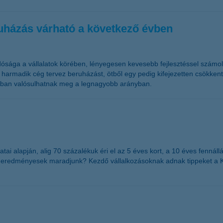
eruházás várható a következő évben
ósága a vállalatok körében, lényegesen kevesebb fejlesztéssel számol
armadik cég tervez beruházást, ötből egy pedig kifejezetten csökkenteni
parban valósulhatnak meg a legnagyobb arányban.
i alapján, alig 70 százalékuk éri el az 5 éves kort, a 10 éves fennállá
s eredményesek maradjunk? Kezdő vállalkozásoknak adnak tippeket a K