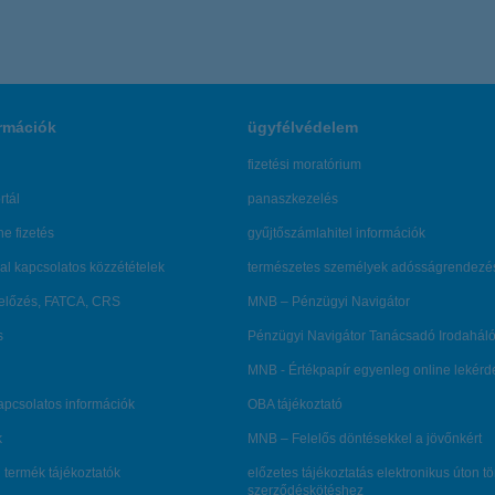
rmációk
ügyfélvédelem
fizetési moratórium
rtál
panaszkezelés
ne fizetés
gyűjtőszámlahitel információk
al kapcsolatos közzétételek
természetes személyek adósságrendezé
lőzés, FATCA, CRS
MNB – Pénzügyi Navigátor
s
Pénzügyi Navigátor Tanácsadó Irodaháló
MNB - Értékpapír egyenleg online lekér
kapcsolatos információk
OBA tájékoztató
k
MNB – Felelős döntésekkel a jövőnkért
 termék tájékoztatók
előzetes tájékoztatás elektronikus úton t
szerződéskötéshez