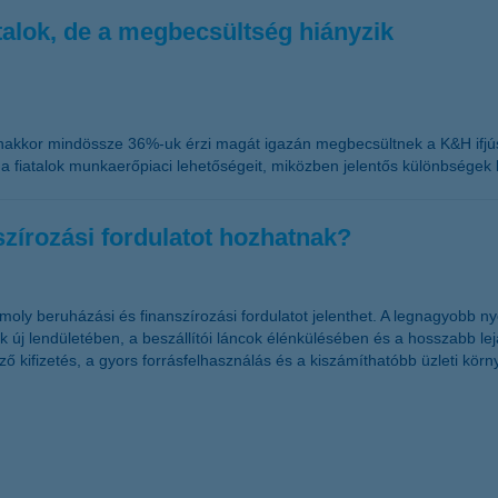
talok, de a megbecsültség hiányzik
yanakkor mindössze 36%-uk érzi magát igazán megbecsültnek a K&H ifjús
 fiatalok munkaerőpiaci lehetőségeit, miközben jelentős különbségek lá
szírozási fordulatot hozhatnak?
moly beruházási és finanszírozási fordulatot jelenthet. A legnagyobb n
ktek új lendületében, a beszállítói láncok élénkülésében és a hosszabb le
 kifizetés, a gyors forrásfelhasználás és a kiszámíthatóbb üzleti környe