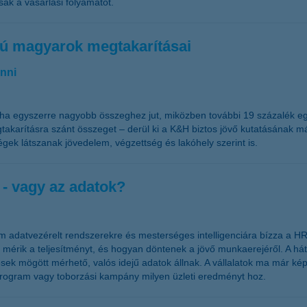
sák a vásárlási folyamatot.
rú magyarok megtakarításai
enni
 ha egyszerre nagyobb összeghez jut, miközben további 19 százalék eg
takarításra szánt összeget – derül ki a K&H biztos jövő kutatásának 
gek látszanak jövedelem, végzettség és lakóhely szerint is.
 - vagy az adatok?
adatvezérelt rendszerekre és mesterséges intelligenciára bízza a HR-
érik a teljesítményt, és hogyan döntenek a jövő munkaerejéről. A hátt
ések mögött mérhető, valós idejű adatok állnak. A vállalatok ma már képe
 program vagy toborzási kampány milyen üzleti eredményt hoz.