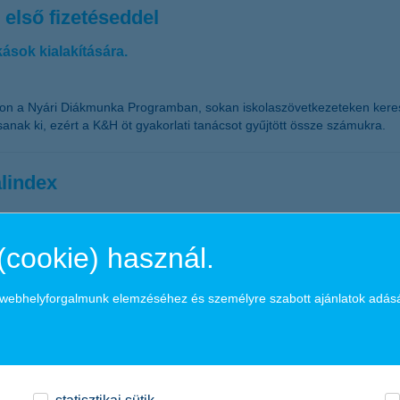
 első fizetéseddel
ások kialakítására.
ron a Nyári Diákmunka Programban, sokan iskolaszövetkezeteken kereszt
sanak ki, ezért a K&H öt gyakorlati tanácsot gyűjtött össze számukra.
lindex
kező egy évre szóló várakozásait mérő K&H nagyvállalati növekedési inde
(cookie) használ.
szerepet, ezzel rekord magasságot, 17 pontot elérve. Az elmúlt 12 é
 vonatkozó várakozásokat magába foglaló vállalati alindex, ami 5 pontny
a webhelyforgalmunk elemzéséhez és személyre szabott ajánlatok adás