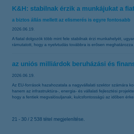
K&H: stabilnak érzik a munkájukat a fia
a biztos állás mellett az elismerés is egyre fontosabb
2026.06.19.
A fiatal dolgozók több mint fele stabilnak érzi munkahelyét, ug
rámutatott, hogy a nyelvtudás továbbra is erősen meghatározza a
az uniós milliárdok beruházási és finan
2026.06.19.
Az EU-források hazahozatala a nagyvállalati szektor számára ko
hanem az infrastruktúra-, energia- és vállalati fejlesztési proje
hogy a fentiek megvalósuljanak, kulcsfontosságú az időben érkező
21 - 30 / 2 538 tétel megjelenítése.