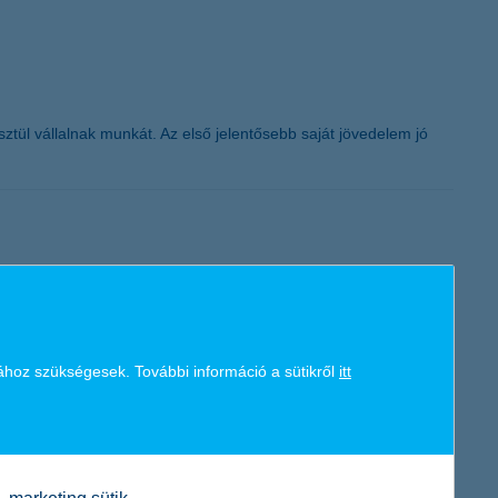
ül vállalnak munkát. Az első jelentősebb saját jövedelem jó
x, így a főindex jelenleg 9 ponton áll. A változás hátterében a
v mérései során még nem volt példa arra, hogy a makrogazdasági
i növekedés után jelenleg 6 ponton áll.
ához szükségesek. További információ a sütikről
itt