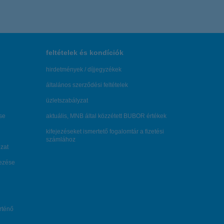
feltételek és kondíciók
hirdetmények / díjjegyzékek
általános szerződési feltételek
üzletszabályzat
se
aktuális, MNB által közzétett BUBOR értékek
kifejezéseket ismertető fogalomtár a fizetési
számlához
zat
dezése
örténő