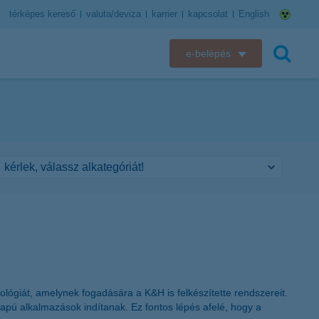
térképes kereső
valuta/deviza
karrier
kapcsolat
English
e-belépés
K&H e-bank
keresés
K&H e-posta
K&H elektronikus postaláda
K&H web Electra
K&H Biztosító ügyfélportál
K&H SZÉP Kártya
lógiát, amelynek fogadására a K&H is felkészítette rendszereit.
K&H e-kártyafelület
apú alkalmazások indítanak. Ez fontos lépés afelé, hogy a