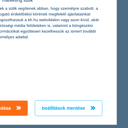
marketing sütik
yedévében 21 százalékpontos, az eddigi legnagyobb ugrással
egválasztása rekord-optimizmust hozott a szektor számára.
ek a sütik segítenek abban, hogy személyre szabott, a
togató érdeklődési körének megfelelő ajánlatainkat
goszthassuk a kh.hu weboldalon vagy azon kívül, akár
zösségi média felületeken is, valamint a böngészési
formációkat együttesen kezelhessük az ismert további
emélyes adattal.
ország gazdasági kilátásait is kedvezően ítélik meg a
látják: majdnem kétharmaduk vár javulást.
gkiszolgáltatottabb középkorúak aránya. Míg tavaly a lakosság
adása
beállítások mentése
nt, ez pedig a K&H biztos jövő kutatás eddigi legalacsonyabb
t.