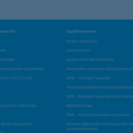
rmációk
ügyfélvédelem
fizetési moratórium
rtál
panaszkezelés
ne fizetés
gyűjtőszámlahitel információk
al kapcsolatos közzétételek
természetes személyek adósságrendezé
lőzés, FATCA, CRS
MNB – Pénzügyi Navigátor
s
Pénzügyi Navigátor Tanácsadó Irodaháló
MNB - Értékpapír egyenleg online lekér
kapcsolatos információk
OBA tájékoztató
k
MNB – Felelős döntésekkel a jövőnkért
 termék tájékoztatók
előzetes tájékoztatás elektronikus úton t
szerződéskötéshez