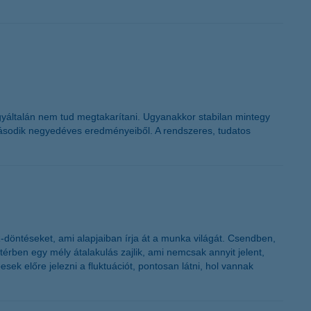
K&H token megújítás
yáltalán nem tud megtakarítani. Ugyanakkor stabilan mintegy
második negyedéves eredményeiből. A rendszeres, tudatos
döntéseket, ami alapjaiban írja át a munka világát. Csendben,
érben egy mély átalakulás zajlik, ami nemcsak annyit jelent,
sek előre jelezni a fluktuációt, pontosan látni, hol vannak