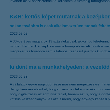
jövőben az AI-asszisztensek a kereséstől a fizetésig támogathas
K&H: kettős képet mutatnak a középko
sokan továbbra is csak alkalomszerűen tudnak félret
2026.07.02.
A 30–59 éves magyarok 19 százaléka csak akkor tud félretenni,
minden harmadik középkorú már a hónap elején elkülöníti a meg
megtakarítás továbbra sem általános, ráadásul jelentős különbsé
ki dönt ma a munkahelyeden: a vezetőd
2026.06.29.
A vállalatok egyre nagyobb része már nem megérzésekre, hanem 
de gyökeresen alakul át, hogyan vesznek fel embereket, hogyan m
hogy digitalizálják az adminisztrációt, hanem azt is, hogy a dönt
kritikus készséghiányok, és azt is mérni, hogy egy-egy képzési