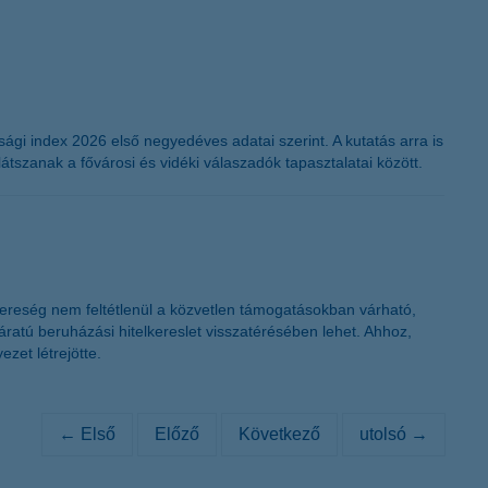
ági index 2026 első negyedéves adatai szerint. A kutatás arra is
tszanak a fővárosi és vidéki válaszadók tapasztalatai között.
yereség nem feltétlenül a közvetlen támogatásokban várható,
járatú beruházási hitelkereslet visszatérésében lehet. Ahhoz,
zet létrejötte.
← Első
Előző
Következő
utolsó →