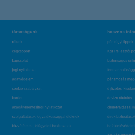
társaságunk
hasznos info
rólunk
pénzügyi tippek
cégcsoport
K&H fejlesztői po
kapcsolat
biztonságos onli
jogi nyilatkozat
fenntarthatóságg
adatvédelem
pénzmosás mege
cookie szabályzat
díjfizetési kisoko
karrier
deviza átutalás
akadálymentesítési nyilatkozat
címletváltással 
szolgáltatások fogyatékossággal élőknek
direktbiztosításo
közzétételek, felügyeleti határozatok
befektetővédelmi