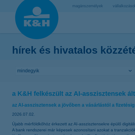
magánszemélyek
vállalkozáso
hírek és hivatalos közzét
a K&H felkészült az AI-asszisztensek ál
az AI-asszisztensek a jövőben a vásárlástól a fizetésig
2026.07.02.
Újabb mérföldkőhöz érkezett az AI-asszisztensekre épülő digitál
A bank rendszerei már képesek azonosítani azokat a tranzakciók