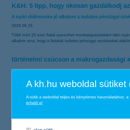
K&H: 5 tipp, hogy okosan gazdálkodj az
A nyári diákmunka jó alkalom a tudatos pénzügyi szok
2026.06.25.
Több mint 20 ezer fiatal szerezhet munkatapasztalatot idén nyá
alkalom arra, hogy a fiatalok tudatos pénzügyi szokásokat alakít
történelmi csúcson a makrogazdasági a
2026.06.24.
Több év után visszatért a pozitív tartományba a vállalatok követ
A kh.hu weboldal sütiket 
makrogazdasági alindex 31 pontos ugrása játssza a legnagyobb 
alindex magasabb lett volna, mint a saját gazdasági helyzetükre
A sütik a weboldal teljes és kényelmes használatához, 
érhető el
.
kilőtt a kkv-k gazdasági bizalma
2026.06.22.