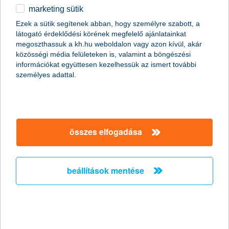
a digitalizáció és a fenntarthatóság továbbra is
marketing sütik
kiemelt figyelmet kap
Ezek a sütik segítenek abban, hogy személyre szabott, a
2025.08.29.
látogató érdeklődési körének megfelelő ajánlatainkat
megoszthassuk a kh.hu weboldalon vagy azon kívül, akár
Evgeni Benbasat váltja szeptember 1-jétől Nik Vincke-t a K&H
közösségi média felületeken is, valamint a böngészési
Biztosító élén, aki a KBC Csoport regionális vezetésében
információkat együttesen kezelhessük az ismert további
folytatja munkáját.
személyes adattal.
a következő uniós költségvetési
tervezet jelentősen veszélyeztetheti a
magyar agrárium szereplőinek
összes elfogadása
likviditását
2025.08.29.
beállítások mentése
Az agrárhitelezés és az uniós támogatások kulcsszerepet
játszanak a magyar mezőgazdaság likviditási helyzetében. Ezért
is kulcskérdés, hogy hogyan fog alakulni a következő EU
költségvetési ciklus.