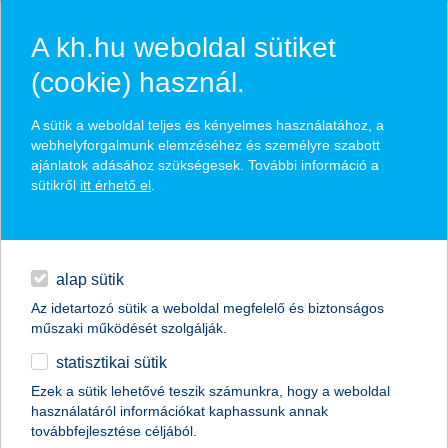
A kh.hu weboldal sütiket
(cookie) használ.
hírek és hivatalos
A sütik a weboldal teljes és kényelmes használatához, a
közzétételek
webhelyforgalmunk elemzéséhez és személyre szabott
ajánlatok adásához szükségesek. További információ a
sütikről
itt érhető el
.
egyéb
English
alap sütik
Az idetartozó sütik a weboldal megfelelő és biztonságos
műszaki működését szolgálják.
statisztikai sütik
K&H: szeptembertől új felsővezetők a
Ezek a sütik lehetővé teszik számunkra, hogy a weboldal
használatáról információkat kaphassunk annak
biztosítási területen
továbbfejlesztése céljából.