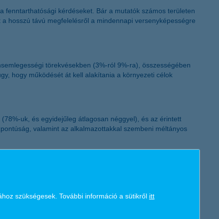
K&H token megújítás
a fenntarthatósági kérdéseket. Bár a mutatók számos területen
 át a hosszú távú megfelelésről a mindennapi versenyképességre
arbonsemlegességi törekvésekben (3%-ról 9%-ra), összességében
y, hogy működését át kell alakítania a környezeti célok
 (78%-uk, és egyidejűleg átlagosan néggyel), és az érintett
özpontúság, valamint az alkalmazottakkal szembeni méltányos
 aránya (92%), és 85% csökkentette vagy csökkentené
t vagy energiafogyasztás-csökkentést, ugyanakkor nőtt azok
ához szükségesek. További információ a sütikről
itt