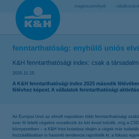
magánszemélyek
vállalkozáso
fenntarthatóság: enyhülő uniós elvá
K&H fenntarthatósági index: csak a társadalmi 
2025.11.25.
A K&H fenntarthatósági index 2025 második félévében 3
félévhez képest. A vállalatok fenntarthatósági aktivitás
Az Európai Unió az elmúlt napokban több fenntarthatósági szabály
ezer fő feletti cégekre vonatkozik és két évvel tolódik, míg a C
környezetben – a K&H friss kutatása idején a cégek már tudatába
hozzáállásában is hasonló tendencia rajzolódik ki: a fókusz eg