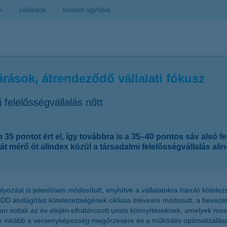
k
vállalatok
kiemelt ügyfelek
rások, átrendeződő vállalati fókusz
felelősségvállalás nőtt
5 pontot ért el, így továbbra is a 35–40 pontos sáv alsó fe
át mérő öt alindex közül a társadalmi felelősségvállalás alind
ozást is jelentősen módosított, enyhítve a vállalatokra háruló kötelez
SDDD átvilágítási kötelezettségének ciklusa ötévesre módosult, a bevezet
n voltak az év elején elhatározott uniós könnyítéseknek, amelyek most
yre inkább a versenyképesség megőrzésére és a működés optimalizálásá