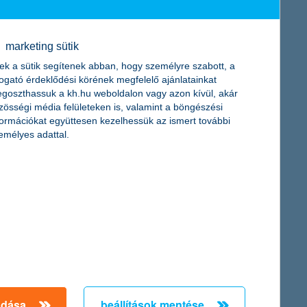
tékét. Az írott fenntarthatósági stratégiával rendelkező
érvényesítenek (23%). A kommunikáció visszaesése és a
 mérő vagy mérni tervező cégek aránya (7-ről 9 százalékra).
marketing sütik
ek a sütik segítenek abban, hogy személyre szabott, a
togató érdeklődési körének megfelelő ajánlatainkat
onyabb fenntarthatósági index értéküket produkálták.
goszthassuk a kh.hu weboldalon vagy azon kívül, akár
zösségi média felületeken is, valamint a böngészési
i vállalatok indexe 38 pont, a mezőgazdaságiaké 37, a
formációkat együttesen kezelhessük az ismert további
5-35 pont a három régiós alindex értéke).
emélyes adattal.
0 olyan közepes és nagyvállalat fenntarthatóságért felelős
szesen 5 kompozit alindexet hoztak létre, amelyek a cégvezetés
ségvállalásáról adnak képet. Ezeknek az alindexeknek a súlyozott
 sor. Készült a K&H Egészséges Társadalomért Alapítvány
adása
beállítások mentése