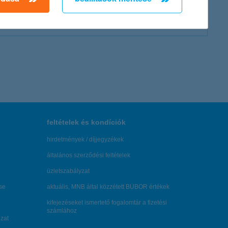
feltételek és kondíciók
hirdetmények / díjjegyzékek
általános szerződési feltételek
üzletszabályzat
se
aktuális, MNB által közzétett BUBOR értékek
kifejezéseket ismertető fogalomtár a fizetési
számlához
zat