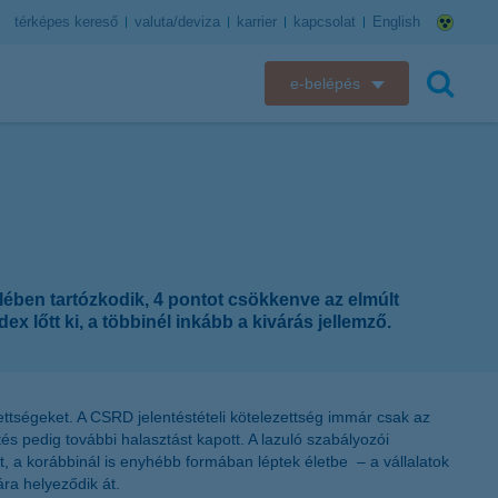
térképes kereső
valuta/deviza
karrier
kapcsolat
English
e-belépés
K&H e-bank
keresés
K&H e-posta
K&H elektronikus postaláda
lében tartózkodik, 4 pontot csökkenve az elmúlt
K&H web Electra
ex lőtt ki, a többinél inkább a kivárás jellemző.
K&H Biztosító ügyfélportál
K&H SZÉP Kártya
ettségeket. A CSRD jelentéstételi kötelezettség immár csak az
és pedig további halasztást kapott. A lazuló szabályozói
, a korábbinál is enyhébb formában léptek életbe – a vállalatok
K&H e-kártyafelület
ra helyeződik át.