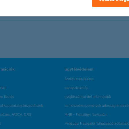
u
rmációk
ügyfélvédelem
fizetési moratórium
rtál
panaszkezelés
ne fizetés
gyűjtőszámlahitel információk
al kapcsolatos közzétételek
természetes személyek adósságrendezé
lőzés, FATCA, CRS
MNB – Pénzügyi Navigátor
s
Pénzügyi Navigátor Tanácsadó Irodaháló