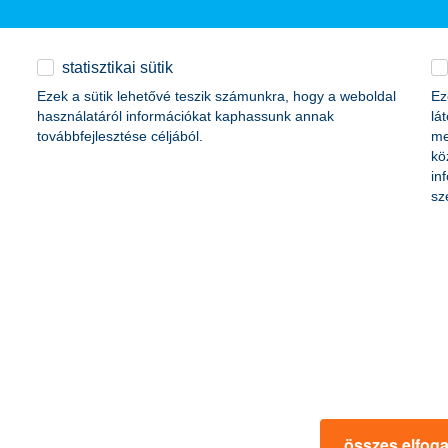
álási alindex pedig 10 pontot ért el – mindkettő eddigi legalacsonyabb ér
zoké is, akik beszállító választásakor fenntarthatósági szempontokat 
b eredményekhez. Pozitívum ugyanakkor, hogy nőtt a karbonkibocsátást
statisztikai sütik
Ezek a sütik lehetővé teszik számunkra, hogy a weboldal
Ez
használatáról információkat kaphassunk annak
lá
abbak (49 pont), míg a 2 milliárd forint alatti vállalatok eddigi legalacs
továbbfejlesztése céljából.
me
kö
 mindössze 6 pont különbség van: a 35 pontos átlaghoz képest az ipar
in
t. Hasonlóképpen régiós szinten is minimális az eltérés (33, illetve 3
sz
tfogó felmérést a magyarországi cégek körében a fenntarthatóságról. 36
eghaladja a 300 millió forintot. Az 51 kérdésből álló kérdéssorból ös
étéről, a környezeti lábnyom méréséről, illetve a cég társadalmi felelős
indexet. A legutóbbi adatgyűjtésre 2025. október 8 - 31. között került
összes elfog