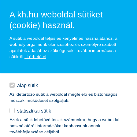
A kh.hu weboldal sütiket
(cookie) használ.
hírek és hivatalos
A sütik a weboldal teljes és kényelmes használatához, a
közzétételek
webhelyforgalmunk elemzéséhez és személyre szabott
ajánlatok adásához szükségesek. További információ a
sütikről
itt érhető el
.
egyéb
English
alap sütik
Az idetartozó sütik a weboldal megfelelő és biztonságos
műszaki működését szolgálják.
statisztikai sütik
a kultúra segíthet kitörni a
Ezek a sütik lehetővé teszik számunkra, hogy a weboldal
használatáról információkat kaphassunk annak
szegénységből
továbbfejlesztése céljából.