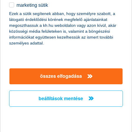
marketing sütik
Ezek a sütik segítenek abban, hogy személyre szabott, a
Az okostelefon a legelterjedtebb eszköz a 19-29 évesek
látogató érdeklődési körének megfelelő ajánlatainkat
táborában: 2017 első negyedévében 93 százalékuk
megoszthassuk a kh.hu weboldalon vagy azon kívül, akár
rendelkezett vele, ami 6 százalékpontos emelkedést jelent az
közösségi média felületeken is, valamint a böngészési
előző év azonos időszakához képest. Mindössze 7 százalékuk
információkat együttesen kezelhessük az ismert további
mondta, hogy nincs okostelefonja és nem is szeretne ilyet. A
személyes adattal.
technikai eszközök közül a második helyen a tabletek végeztek,
viszont arányuk 37-ről 35 százalékra csökkent 2017-re,
harmadikként pedig az okostévék futottak be 26 százalékkal –
derült ki a K&H fiatalok jóléti indexéből.
népszerűbb lett az okosóra
összes elfogadása
Bár okostévéje egyelőre kevés fiatalnak van, 41 százalékuk
viszont szeretne. Az okostévé inkább a nők körében népszerű:
34 százalékuk használ ilyet, míg a férfiak körében csak 19
beállítások mentése
százalékos az arányuk.
Bár az okosórák a negyedik helyen végeztek, de egyre
népszerűbbek ebben a korosztályban. 2017 első negyedévében
a fiatalok hatodának - 16 százalékának - volt ilyen eszköze, ez
pedig jelentős növekedés az egy évvel korábbi 6 százalékhoz