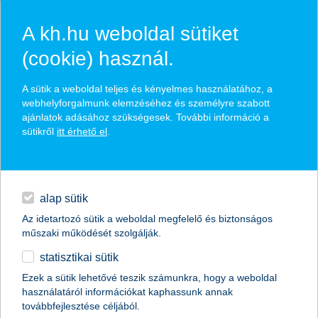
A kh.hu weboldal sütiket
(cookie) használ.
K&H: ennyit adnának a fiatalok a
A sütik a weboldal teljes és kényelmes használatához, a
filmekért
webhelyforgalmunk elemzéséhez és személyre szabott
ajánlatok adásához szükségesek. További információ a
sütikről
itt érhető el
.
a nők körében népszerűbbek az okostévék
egyéb
2017.08.22.
A 19-29 éves korosztályban szinte minden fiatalnak
English
van okostelefonja: az idén már a 93 százalékuk
alap sütik
rendelkezett ilyen eszközzel - derült ki a K&H fiatalok
Az idetartozó sütik a weboldal megfelelő és biztonságos
jóléti indexéből. Okostévéje azonban a fiatalok
műszaki működését szolgálják.
mindössze negyedének, és inkább a nőknek van. A
felmérés szerint a fiatalok többsége ingyen szeretne
statisztikai sütik
filmeket nézni, átlagosan pedig havonta körülbelül
Ezek a sütik lehetővé teszik számunkra, hogy a weboldal
2100 forintot lennének hajlandóak fizetni a korlátlan
használatáról információkat kaphassunk annak
online filmezésért.
továbbfejlesztése céljából.