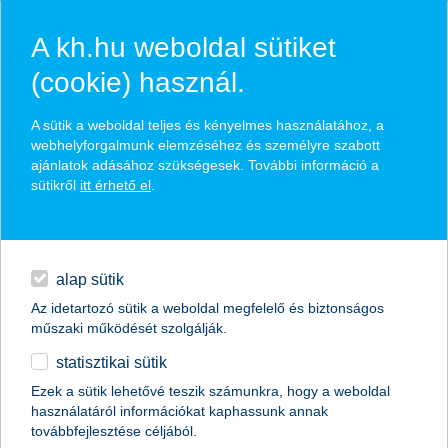
A kh.hu weboldal sütiket
(cookie) használ.
hírek és hivatalos
A sütik a weboldal teljes és kényelmes használatához, a
közzétételek
webhelyforgalmunk elemzéséhez és személyre szabott
ajánlatok adásához szükségesek. További információ a
sütikről
itt érhető el
.
egyéb
English
alap sütik
Az idetartozó sütik a weboldal megfelelő és biztonságos
műszaki működését szolgálják.
statisztikai sütik
befektetési kiskapu az eurózónához
Ezek a sütik lehetővé teszik számunkra, hogy a weboldal
használatáról információkat kaphassunk annak
2017.08.17.
továbbfejlesztése céljából.