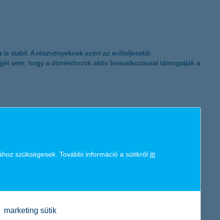
K&H token megújítás
is stabil. A részvényeknek ezért az erőteljesebb
ségét sem, hogy a döntéshozók aktív beavatkozással támogatják a
 a kötvényhozamokat. Érdemes tehát kétszer is megnézni, hogyan
ához szükségesek. További információ a sütikről
itt
mben eddig háttérbe szorult, olcsó feltörekvő részvények is
marketing sütik