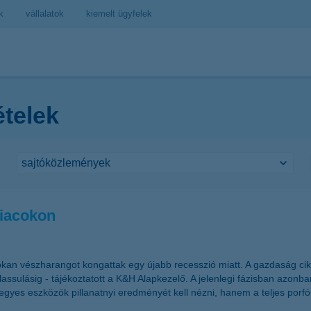
k
vállalatok
kiemelt ügyfelek
ételek
piacokon
okan vészharangot kongattak egy újabb recesszió miatt. A gazdaság cik
 lassulásig - tájékoztatott a K&H Alapkezelő. A jelenlegi fázisban az
egyes eszközök pillanatnyi eredményét kell nézni, hanem a teljes porfó