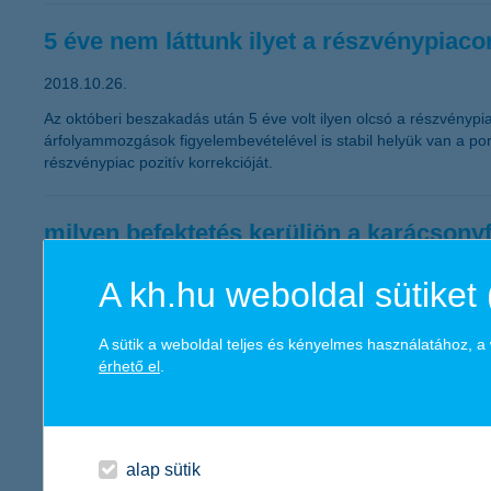
5 éve nem láttunk ilyet a részvénypiaco
2018.10.26.
Az októberi beszakadás után 5 éve volt ilyen olcsó a részvénypi
árfolyammozgások figyelembevételével is stabil helyük van a po
részvénypiac pozitív korrekcióját.
milyen befektetés kerüljön a karácsonyf
K&H befektetési monitor – 2018 4. negyedév befekteté
A kh.hu weboldal sütiket 
2018.10.11.
Az idei év erősen megnyirbálta a feltörekvő piacokat, a szigor
A sütik a weboldal teljes és kényelmes használatához, 
zárjuk az év végét befektetésünkkel – tanácsolja a K&H Alapkeze
érhető el
.
felfelé vehetik az irányt.
még Trump se tudja visszafogni a globá
alap sütik