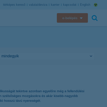
térképes kereső
valuta/deviza
karrier
kapcsolat
English
e-belépés
K&H e-bank
keresés
K&H e-posta
K&H elektronikus postaláda
K&H web Electra
K&H Biztosító ügyfélportál
K&H SZÉP Kártya
likusságát tekintve azonban egyelőre még a fellendülési
onban szélsőséges mozgásokra és akár kisebb-nagyobb
K&H e-kártyafelület
lió hosszú távú nyereségét.