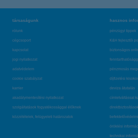
társaságunk
hasznos info
rólunk
pénzügyi tippek
cégcsoport
K&H fejlesztői po
kapcsolat
biztonságos onli
jogi nyilatkozat
fenntarthatóságg
adatvédelem
pénzmosás mege
cookie szabályzat
díjfizetési kisoko
karrier
deviza átutalás
akadálymentesítési nyilatkozat
címletváltással 
szolgáltatások fogyatékossággal élőknek
direktbiztosításo
közzétételek, felügyeleti határozatok
befektetővédelmi
öröklési informá
technikai inform