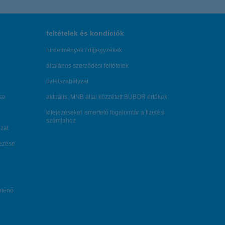
feltételek és kondíciók
hirdetmények / díjjegyzékek
általános szerződési feltételek
üzletszabályzat
se
aktuális, MNB által közzétett BUBOR értékek
kifejezéseket ismertető fogalomtár a fizetési
számlához
zat
dezése
örténő