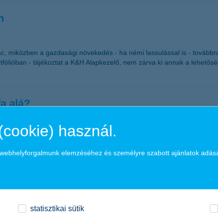
n
ac, miközben a gazdasági növekedés - ha némi lassulással is - továbbra 
rtfólióban - tájékoztat a K&H Alapkezelő, nem zárva ki annak a lehető
a alá?
si ajánlás
(cookie) használ.
ítás irányába mozduló jegybankok pedig szép lassan feljebb tornázzák
a webhelyforgalmunk elemzéséhez és személyre szabott ajánlatok adás
lő. Különösen akkor, amikor a túlfűtött amerikai részvénypiacokkal sze
lis növekedést
statisztikai sütik