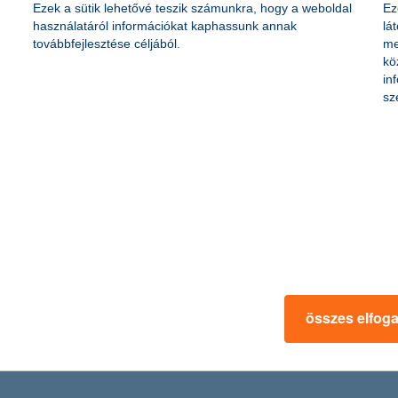
djei
Ezek a sütik lehetővé teszik számunkra, hogy a weboldal
Ez
használatáról információkat kaphassunk annak
lá
továbbfejlesztése céljából.
me
kö
ytalanságot eredményezett a piacokon, ami jól látható a különböző bef
in
mot elérni, miközben a feltörekvő piacok komoly visszaesést szenvedte
sz
sdére is érdemes odafigyelni – tanácsolja az utolsó negyedévre a K&H A
vő befektetőknek
 helyzetben vannak a befektetők, hiszen aligha várható infláció felet
 „használni” ahhoz, hogy az ingadozások miatt ne a veszteségünk, ha
összes elfog