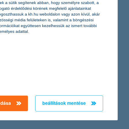
ek a sütik segítenek abban, hogy személyre szabott, a
togató érdeklődési körének megfelelő ajánlatainkat
goszthassuk a kh.hu weboldalon vagy azon kívül, akár
zösségi média felületeken is, valamint a böngészési
ektetési eszközök év eleje óta mutatott teljesítményében:
formációkat együttesen kezelhessük az ismert további
k. Az év hátralevő részében azonban szűkülhet a szakadék a két
emélyes adattal.
lapkezelő.
ti hozam kockázatmentes befektetéstől. A magasabb
nem a hozamunk emelkedjen - ehhez javasol két tippet a K&H
adása
beállítások mentése
← Első
Előző
Következő
utolsó →