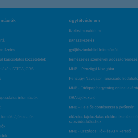
rmációk
ügyfélvédelem
fizetési moratórium
rtál
panaszkezelés
ne fizetés
gyűjtőszámlahitel információk
al kapcsolatos közzétételek
természetes személyek adósságrendezé
lőzés, FATCA, CRS
MNB – Pénzügyi Navigátor
s
Pénzügyi Navigátor Tanácsadó Irodaháló
MNB - Értékpapír egyenleg online lekér
kapcsolatos információk
OBA tájékoztató
k
MNB – Felelős döntésekkel a jövőnkért
 termék tájékoztatók
előzetes tájékoztatás elektronikus úton t
szerződéskötéshez
ciók
MNB - Országos Fiók- és ATM kereső
ációk