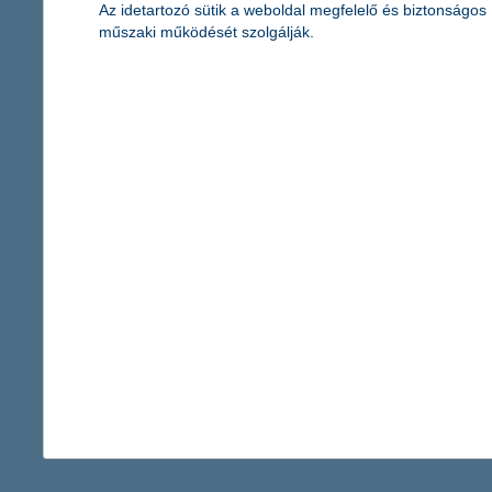
K&H befektetési monitor – 2018 4. negyedévének tren
Az idetartozó sütik a weboldal megfelelő és biztonságos
műszaki működését szolgálják.
2018.10.04.
Az év első felében kiélesedő kereskedelmi háború érezhető bizon
gyakorlatilag csak a fejlett részvénypiacok tudtak látható hoza
részvénypiaci eszközosztály között, és az alulárazott hazai tőz
két hasznos tipp a nehéz helyzetben lé
2018.09.25.
Amíg csak az infláció emelkedik, az alapkamat nem, addig nehéz
hozamlehetőséget kínáló részvénypiacokat azonban okosan kell
Alapkezelő.
36 - 40 / 109 tétel megjelenítése.