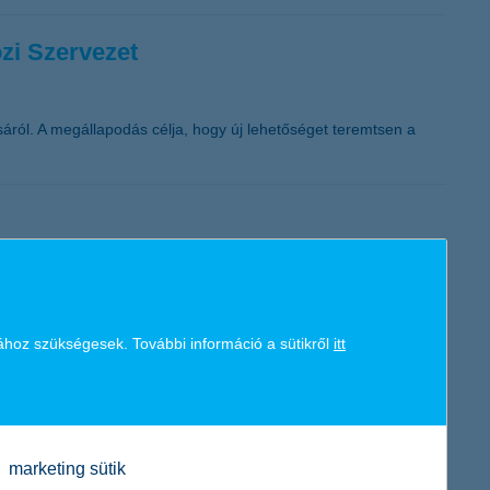
K&H token megújítás
zi Szervezet
ról. A megállapodás célja, hogy új lehetőséget teremtsen a
ozott tartalékaikból – erre jutott a legfrissebb K&H ifjúsági
ához szükségesek. További információ a sütikről
itt
marketing sütik