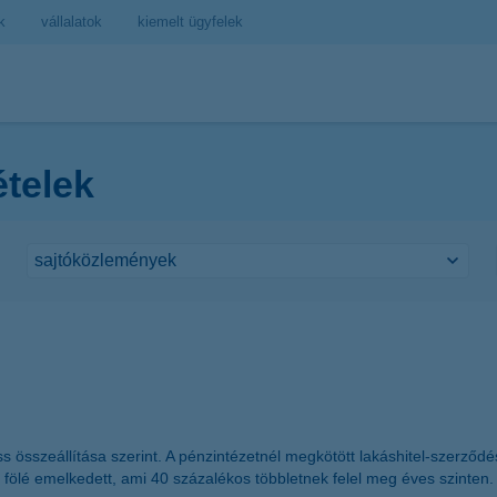
k
vállalatok
kiemelt ügyfelek
ételek
iss összeállítása szerint. A pénzintézetnél megkötött lakáshitel-szerz
t fölé emelkedett, ami 40 százalékos többletnek felel meg éves szinten.