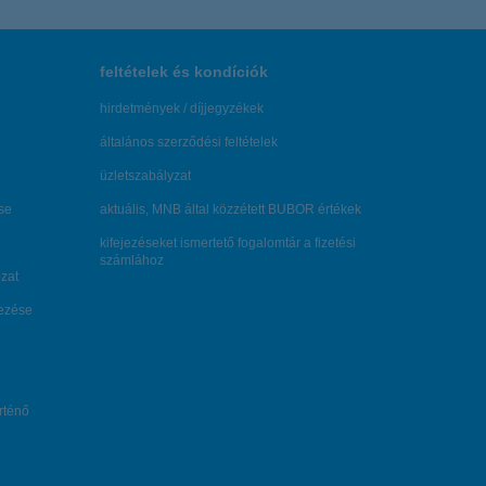
feltételek és kondíciók
hirdetmények / díjjegyzékek
általános szerződési feltételek
üzletszabályzat
se
aktuális, MNB által közzétett BUBOR értékek
kifejezéseket ismertető fogalomtár a fizetési
számlához
zat
dezése
örténő