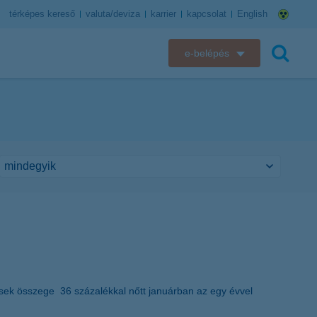
térképes kereső
valuta/deviza
karrier
kapcsolat
English
e-belépés
K&H e-bank
keresés
K&H e-posta
K&H elektronikus postaláda
K&H web Electra
K&H Biztosító ügyfélportál
K&H SZÉP Kártya
ődések összege 36 százalékkal nőtt januárban az egy évvel
K&H e-kártyafelület