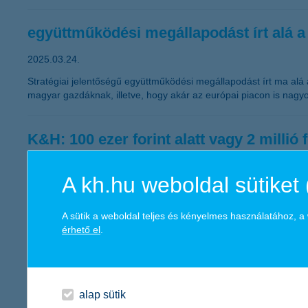
együttműködési megállapodást írt alá 
2025.03.24.
Stratégiai jelentőségű együttműködési megállapodást írt ma al
magyar gazdáknak, illetve, hogy akár az európai piacon is nagy
K&H: 100 ezer forint alatt vagy 2 millió f
sok fiatal rövid ideig húzná a tartalékaiból
A kh.hu weboldal sütiket 
2025.03.21.
A fiataloknak átlagosan 669 ezer forint tartaléka van, a részlete
A sütik a weboldal teljes és kényelmes használatához, 
index. Az érintett 19-29 évesek többsége – 63 százaléka – maxim
érhető el
.
K&H: a fiatalok jelentősen csökkenthetik
nagyon sok tétel merülhet fel
alap sütik