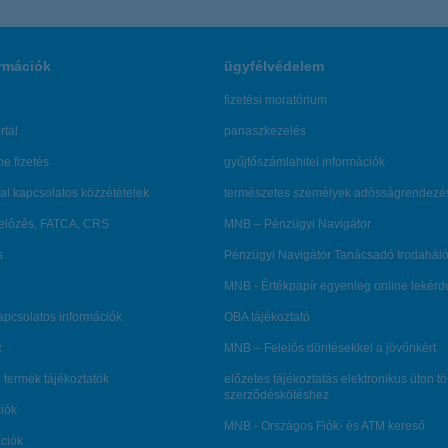
rmációk
ügyfélvédelem
fizetési moratórium
rtál
panaszkezelés
ne fizetés
gyűjtőszámlahitel információk
al kapcsolatos közzétételek
természetes személyek adósságrendezé
lőzés, FATCA, CRS
MNB – Pénzügyi Navigátor
s
Pénzügyi Navigátor Tanácsadó Irodaháló
MNB - Értékpapír egyenleg online lekér
kapcsolatos információk
OBA tájékoztató
k
MNB – Felelős döntésekkel a jövőnkért
 termék tájékoztatók
előzetes tájékoztatás elektronikus úton t
szerződéskötéshez
ciók
MNB - Országos Fiók- és ATM kereső
ációk