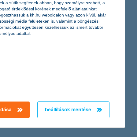
ek a sütik segítenek abban, hogy személyre szabott, a
togató érdeklődési körének megfelelő ajánlatainkat
 tudatosság ezen a téren, például a kedvezmények kihasználása,
goszthassuk a kh.hu weboldalon vagy azon kívül, akár
ő középdöntője apropóján. Ismerteti azt is, hogy mennyit költenek
zösségi média felületeken is, valamint a böngészési
formációkat együttesen kezelhessük az ismert további
emélyes adattal.
tt az automatáknál történt befizetések száma közel 15
vábbi növekedés várható, részben a K&H új megoldása miatt,
táiba.
adása
beállítások mentése
← Első
Előző
Következő
utolsó →