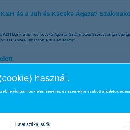
a K&H és a Juh és Kecske Ágazati Szakmakö
á a K&H Bank a Juh és Kecske Ágazati Szakmaközi Szervezet támogatásá
obb szerephez juthasson általa az ágazat.
elett
(cookie) használ.
s adatok szerint sokan csak nagyon rövid ideig tudnának megélni a felhalm
a webhelyforgalmunk elemzéséhez és személyre szabott ajánlatok adás
um hat hónapig tudná finanszírozni az életét bevétel nélkül.
 digitális rezsijüket, ha tudatosak
statisztikai sütik