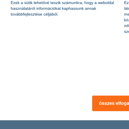
Ezek a sütik lehetővé teszik számunkra, hogy a weboldal
Ez
használatáról információkat kaphassunk annak
lá
rtékben, különösen igaz ez a fiatalokra, diákokra. Kiemelten fontos a
továbbfejlesztése céljából.
me
ölte a K&H, az általa szervezett Vigyázz, kész, pénz! pénzügyi vetélked
kö
in
sz
k
l – közölte saját adatai alapján a pénzintézet. Tizenhárom hónap ala
nló ütemben, közel 14 százalékkal nőtt. Az ATM-es befizetéseknél to
rtya – nélkül is be lehet fizetni készpénzt a pénzintézet saját automa
összes elfog