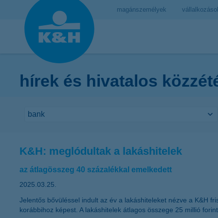
magánszemélyek
vállalkozáso
hírek és hivatalos közzét
K&H: meglódultak a lakáshitelek
az átlagösszeg 40 százalékkal emelkedett
2025.03.25.
Jelentős bővüléssel indult az év a lakáshiteleket nézve a K&H fr
korábbihoz képest. A lakáshitelek átlagos összege 25 millió forin