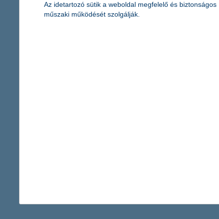
2025.03.19.
Az idetartozó sütik a weboldal megfelelő és biztonságos
műszaki működését szolgálják.
Ma már a digitális rezsi mindenkit érint kisebb vagy nagyobb mé
amellyel évente akár több tízezer forint is megtakarítható – köz
a magyarok a digitális szolgáltatásokra.
K&H: két számjegyű pluszban az ATM-e
népszerűek az automatás befizetések
2025.03.18.
Az ATM-es befizetések két számjegyű tempóban bővülnek a K&H-ná
százalékkal emelkedett éves összevetésben, míg az összeg haso
amelynek köszönhetően már okoseszközzel – akár a fizikai bankká
371 - 375 / 2 451 tétel megjelenítése.