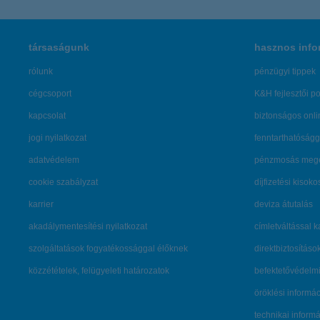
társaságunk
hasznos info
rólunk
pénzügyi tippek
cégcsoport
K&H fejlesztői po
kapcsolat
biztonságos onli
jogi nyilatkozat
fenntarthatóságg
adatvédelem
pénzmosás mege
cookie szabályzat
díjfizetési kisoko
karrier
deviza átutalás
akadálymentesítési nyilatkozat
címletváltással 
szolgáltatások fogyatékossággal élőknek
direktbiztosításo
közzétételek, felügyeleti határozatok
befektetővédelmi
öröklési informá
technikai inform