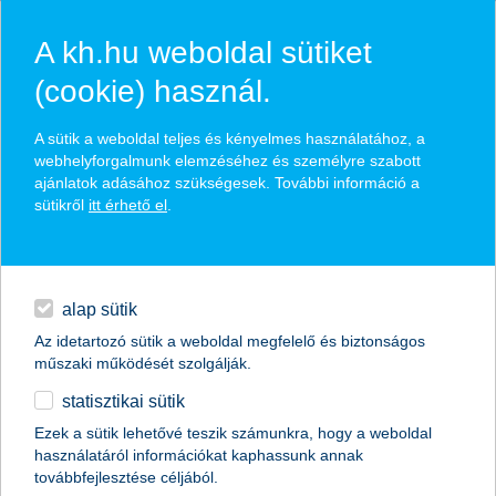
A kh.hu weboldal sütiket
(cookie) használ.
hírek és hivatalos
A sütik a weboldal teljes és kényelmes használatához, a
közzétételek
webhelyforgalmunk elemzéséhez és személyre szabott
ajánlatok adásához szükségesek. További információ a
sütikről
itt érhető el
.
egyéb
English
alap sütik
Az idetartozó sütik a weboldal megfelelő és biztonságos
műszaki működését szolgálják.
statisztikai sütik
hitelkártya egy perc alatt – az AI új
Ezek a sütik lehetővé teszik számunkra, hogy a weboldal
használatáról információkat kaphassunk annak
szintre emeli a bankolást
továbbfejlesztése céljából.