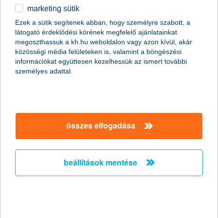
A június 10-ei egyiptomi merénylet is azt mutatja, hogy fokozott
marketing sütik
elővigyázatosság mellett tanácsos felkeresni az olyan népszerű
Ezek a sütik segítenek abban, hogy személyre szabott, a
nyaralóhelyeket is, mint például Törökország vagy Tunézia -
látogató érdeklődési körének megfelelő ajánlatainkat
hívja fel a figyelmet a Külgazdasági- és Külügyminisztérium
megoszthassuk a kh.hu weboldalon vagy azon kívül, akár
Konzuli Szolgálata. Az utazók tudatosságát mutatja, hogy a
közösségi média felületeken is, valamint a böngészési
biztosítási konstrukciók iránti kereslet emelkedik. A K&H
információkat együttesen kezelhessük az ismert további
Biztosítójánál 2015 első negyedévében 10 százalékkal nőttek az
személyes adattal.
utasbiztosítási díjbevételek. A társaság szerint az ügyfelek egyre
nyitottabbak az online kötések felé, és a K&H biztosítójánál a
díjbevétel 10 százaléka online kötésből származik.
összes elfogadása
a fenntartható vízgazdálkodás irányába
kell mozdulni
2015.06.12.
beállítások mentése
A vízkészletek felosztása és hatékony felhasználása nemzetközi
szinten kiemelt jelentőségű a növekvő népességszám és a
mezőgazdaság által használt kiugróan nagy mennyiség miatt.
Magyarországon főként az egyenlőtlen csapadékeloszlás okoz
problémát, ezért úgy kell az öntözéses gazdálkodást fejleszteni,