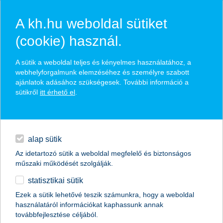
A kh.hu weboldal sütiket
(cookie) használ.
hírek és hivatalos
A sütik a weboldal teljes és kényelmes használatához, a
közzétételek
webhelyforgalmunk elemzéséhez és személyre szabott
ajánlatok adásához szükségesek. További információ a
sütikről
itt érhető el
.
egyéb
English
alap sütik
Az idetartozó sütik a weboldal megfelelő és biztonságos
műszaki működését szolgálják.
statisztikai sütik
kedvelt nyaralóhelyek tiltólistán
Ezek a sütik lehetővé teszik számunkra, hogy a weboldal
használatáról információkat kaphassunk annak
2015.06.15.
továbbfejlesztése céljából.