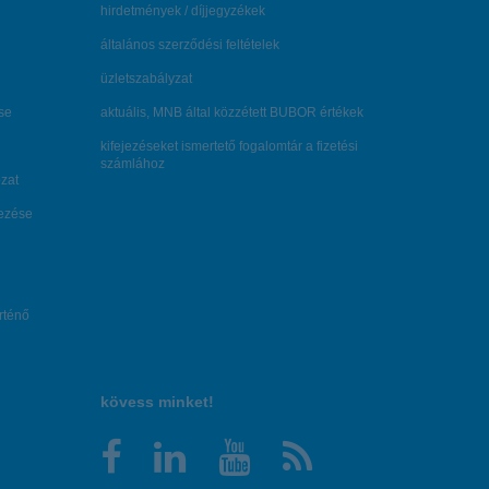
hirdetmények / díjjegyzékek
általános szerződési feltételek
üzletszabályzat
se
aktuális, MNB által közzétett BUBOR értékek
kifejezéseket ismertető fogalomtár a fizetési
számlához
zat
dezése
örténő
kövess minket!