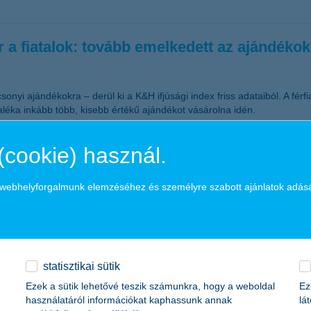
 a fiatalok: tovább emelkedett az ajándéko
nyi ajándékokra – derül ki a K&H ifjúsági index friss adataiból. A férfi
léka inkább több, kisebb értékű ajándékot vásárolna idén.
(cookie) használ.
telprogram a nagyvállalatok helyzetén is ja
a webhelyforgalmunk elemzéséhez és személyre szabott ajánlatok adás
nyes, 3 százalékos kamatozású vállalati hitelprogram, amelynek indir
énkítően hathat.
kör – mi a kkv-k sikerének titka?
statisztikai sütik
Ezek a sütik lehetővé teszik számunkra, hogy a weboldal
Ez
használatáról információkat kaphassunk annak
lá