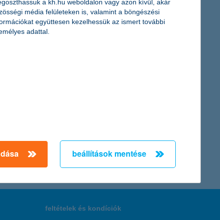
gyedéves friss kutatási eredményeiből. Míg tavaly a cégek 74
goszthassuk a kh.hu weboldalon vagy azon kívül, akár
sználása és az ajánlás tartozik: ma már minden második
zösségi média felületeken is, valamint a böngészési
formációkat együttesen kezelhessük az ismert további
emélyes adattal.
ezhetően túlmutat a 2023-as szinten; ekkor 7,5 milliárd forint
← Első
Előző
Következő
utolsó →
adása
beállítások mentése
feltételek és kondíciók