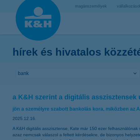
magánszemélyek
vállalkozáso
hírek és hivatalos közzét
a K&H szerint a digitális asszisztensek 
jön a személyre szabott bankolás kora, miközben az A
2025.12.16.
A K&H digitális asszisztense, Kate már 150 ezer felhasználónak 
azaz nemcsak válaszol a feltett kérdésekre, de bizonyos helyzetek