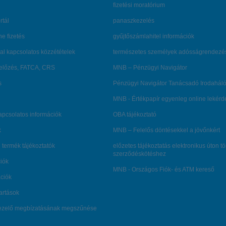
fizetési moratórium
rtál
panaszkezelés
ne fizetés
gyűjtőszámlahitel információk
al kapcsolatos közzétételek
természetes személyek adósságrendezé
lőzés, FATCA, CRS
MNB – Pénzügyi Navigátor
s
Pénzügyi Navigátor Tanácsadó Irodaháló
MNB - Értékpapír egyenleg online lekér
kapcsolatos információk
OBA tájékoztató
k
MNB – Felelős döntésekkel a jövőnkért
 termék tájékoztatók
előzetes tájékoztatás elektronikus úton t
szerződéskötéshez
ciók
MNB - Országos Fiók- és ATM kereső
ációk
tartások
kezelő megbízatásának megszűnése