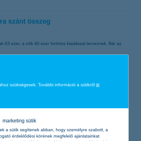
K&H token megújítás
kra szánt összeg
ak 63 ezer, a nők 40 ezer forintos kiadással terveznek. Bár az
vít
ához szükségesek. További információ a sütikről
itt
ekt hatásai kezdenek begyűrűzni most már a nagyvállalati
marketing sütik
ek a sütik segítenek abban, hogy személyre szabott, a
togató érdeklődési körének megfelelő ajánlatainkat