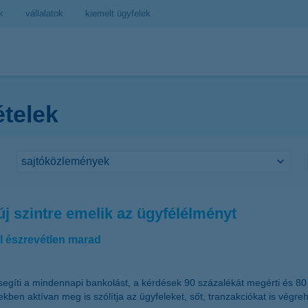
k
vállalatok
kiemelt ügyfelek
ételek
új szintre emelik az ügyfélélményt
I észrevétlen marad
segíti a mindennapi bankolást, a kérdések 90 százalékát megérti és 80 
ben aktívan meg is szólítja az ügyfeleket, sőt, tranzakciókat is végreha