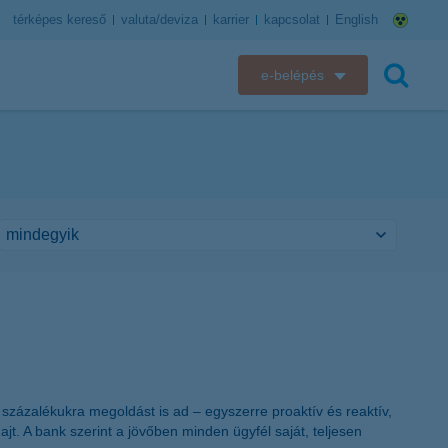
térképes kereső
valuta/deviza
karrier
kapcsolat
English
e-belépés
K&H e-bank
keresés
K&H e-posta
K&H elektronikus postaláda
K&H web Electra
K&H Biztosító ügyfélportál
K&H SZÉP Kártya
százalékukra megoldást is ad – egyszerre proaktív és reaktív,
K&H e-kártyafelület
jt. A bank szerint a jövőben minden ügyfél saját, teljesen