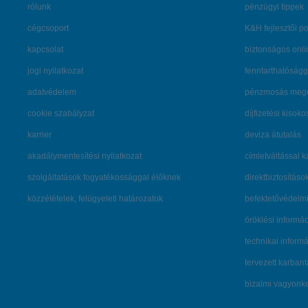
rólunk
pénzügyi tippek
cégcsoport
K&H fejlesztői po
kapcsolat
biztonságos onli
jogi nyilatkozat
fenntarthatóságg
adatvédelem
pénzmosás mege
cookie szabályzat
díjfizetési kisoko
karrier
deviza átutalás
akadálymentesítési nyilatkozat
címletváltással 
szolgáltatások fogyatékossággal élőknek
direktbiztosításo
közzétételek, felügyeleti határozatok
befektetővédelmi
öröklési informá
technikai inform
tervezett karban
bizalmi vagyon