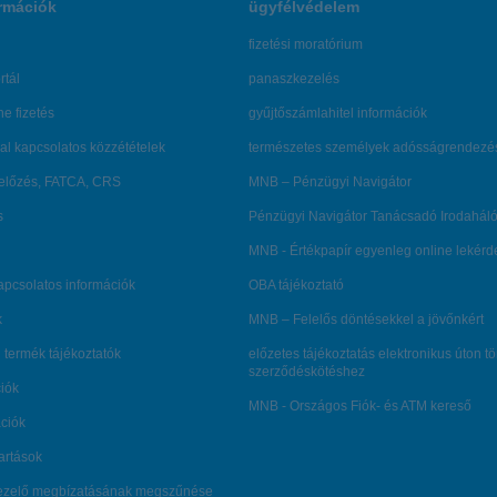
rmációk
ügyfélvédelem
fizetési moratórium
rtál
panaszkezelés
ne fizetés
gyűjtőszámlahitel információk
al kapcsolatos közzétételek
természetes személyek adósságrendezé
lőzés, FATCA, CRS
MNB – Pénzügyi Navigátor
s
Pénzügyi Navigátor Tanácsadó Irodaháló
MNB - Értékpapír egyenleg online lekér
kapcsolatos információk
OBA tájékoztató
k
MNB – Felelős döntésekkel a jövőnkért
 termék tájékoztatók
előzetes tájékoztatás elektronikus úton t
szerződéskötéshez
ciók
MNB - Országos Fiók- és ATM kereső
ációk
tartások
kezelő megbízatásának megszűnése