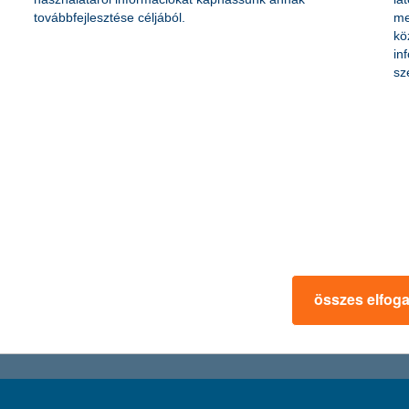
továbbfejlesztése céljából.
me
kö
az e-sport. Indul az első számú hazai e-sport bajnokság, a K&H Magya
in
 össze tudásukat a legjobb hazai e-sportolók és csapatok.
sz
zik a világgazdaságon, a piacokon a vevők kerültek többségbe, a legfo
y a menedéket nyújtó célpontokra, például az aranyra nagyobb a kereslet
összes elfog