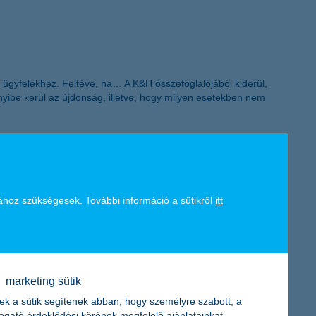
K&H token megújítás
z ügyfelekhez. Feltéve, ha… A K&H összefoglalójából kiderül,
yibe kerül az újdonság, illetve, hogy milyen esetekben nem
ához szükségesek. További információ a sütikről
itt
 a helyzet az átlagosnál. Budapesten azonban sokkal
ebb betörés történt az elmúlt években. A háztartás vagyonának
marketing sütik
ek a sütik segítenek abban, hogy személyre szabott, a
togató érdeklődési körének megfelelő ajánlatainkat