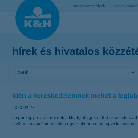
magánszemélyek
vállalkozáso
hírek és hivatalos közzét
idén a kereskedelemnek mehet a legjo
2020.02.27.
Jó pénzügyi év elé néznek a kkv-k, átlagosan 8,3 százalékos árb
jövőbeni alakulását tekintve egyértelműen a középvállalkozások