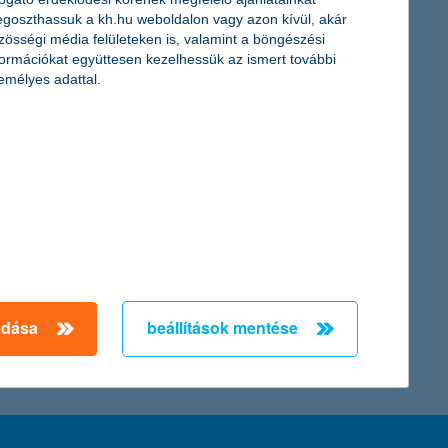
goszthassuk a kh.hu weboldalon vagy azon kívül, akár
zösségi média felületeken is, valamint a böngészési
r Nemzeti E-sport Bajnokság 2020-as alapszakasza, ahol idén 7
formációkat együttesen kezelhessük az ismert további
emélyes adattal.
ntosabb indexek új csúcsokat értek el - áll a K&H Alapkezelő
.
← Első
Előző
Következő
utolsó →
adása
beállítások mentése