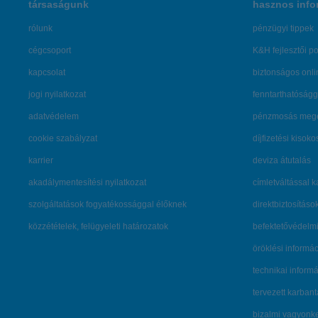
társaságunk
hasznos info
rólunk
pénzügyi tippek
cégcsoport
K&H fejlesztői po
kapcsolat
biztonságos onli
jogi nyilatkozat
fenntarthatóságg
adatvédelem
pénzmosás mege
cookie szabályzat
díjfizetési kisoko
karrier
deviza átutalás
akadálymentesítési nyilatkozat
címletváltással 
szolgáltatások fogyatékossággal élőknek
direktbiztosításo
közzétételek, felügyeleti határozatok
befektetővédelmi
öröklési informá
technikai inform
tervezett karban
bizalmi vagyon