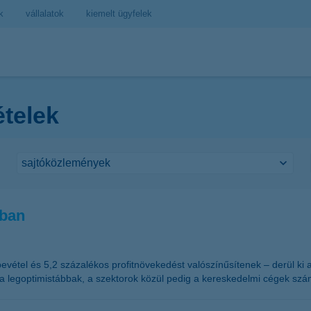
k
vállalatok
kiemelt ügyfelek
ételek
bban
evétel és 5,2 százalékos profitnövekedést valószínűsítenek – derül ki 
 a legoptimistábbak, a szektorok közül pedig a kereskedelmi cégek szá