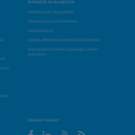
feltételek és kondíciók
hirdetmények / díjjegyzékek
általános szerződési feltételek
üzletszabályzat
se
aktuális, MNB által közzétett BUBOR értékek
kifejezéseket ismertető fogalomtár a fizetési
számlához
zat
dezése
örténő
kövess minket!